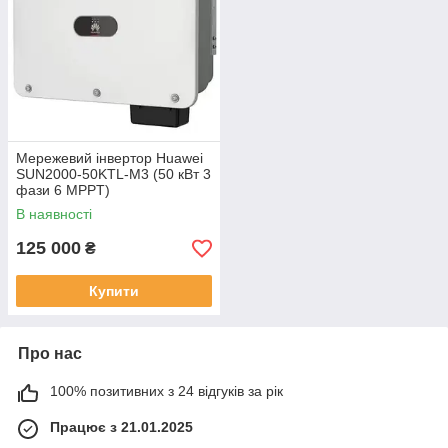
Цей виробник ідеально підходить для тих, хто шукає
надійний, зручний і функціональний інвертор
з
реальними перевагами у роботі та контролі енергетичних
потоків.
Мережевий інвертор Huawei
SUN2000-50KTL-M3 (50 кВт 3
фази 6 MPPT)
В наявності
125 000
₴
Купити
Про нас
100% позитивних з 24 відгуків за рік
Працює з 21.01.2025