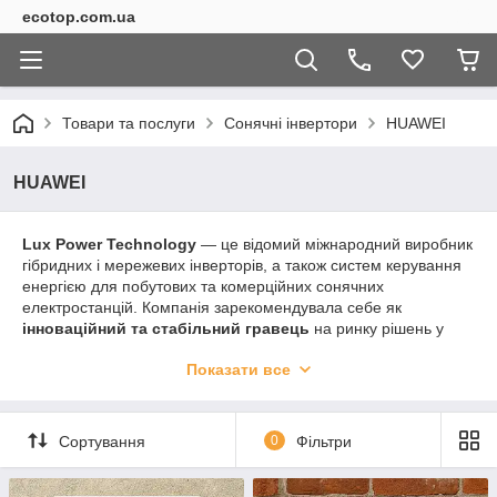
ecotop.com.ua
Товари та послуги
Сонячні інвертори
HUAWEI
HUAWEI
Lux Power Technology
— це відомий міжнародний виробник
гібридних і мережевих інверторів, а також систем керування
енергією для побутових та комерційних сонячних
електростанцій. Компанія зарекомендувала себе як
інноваційний та стабільний гравець
на ринку рішень у
сфері відновлюваної енергетики.
Показати все
Чому обирають саме Lux Power?
Інтелектуальна енергетика
Lux Power пропонує
сучасні гібридні інвертори з
Сортування
0
Фільтри
підтримкою резервного живлення
, інтеграцією Smart
Load, Smart Meter, а також сумісністю з більшістю
акумуляторних рішень (включно з LiFePO₄, AGM, GEL).