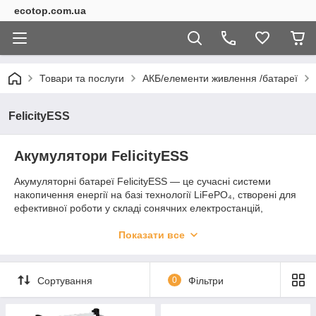
ecotop.com.ua
Товари та послуги
АКБ/елементи живлення /батареї
FelicityESS
Акумулятори FelicityESS
Акумуляторні батареї FelicityESS — це сучасні системи
накопичення енергії на базі технології LiFePO₄, створені для
ефективної роботи у складі сонячних електростанцій,
резервного та автономного живлення. Продукція бренду
поєднує високу надійність, тривалий ресурс роботи, безпечну
Показати все
експлуатацію та сумісність із більшістю популярних гібридних
інверторів.
Сортування
0
Фільтри
Лінійка FelicityESS включає низьковольтні та високовольтні
акумулятори різної ємності для домашніх, комерційних та
промислових енергетичних систем. Акумулятори чудово