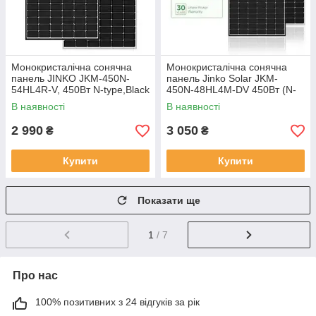
Монокристалічна cонячна
Монокристалічна сонячна
панель JINKO JKM-450N-
панель Jinko Solar JKM-
54HL4R-V, 450Вт N-type,Black
450N-48HL4M-DV 450Вт (N-
Frame
Type Double Glass Mono
В наявності
В наявності
2 990
3 050
₴
₴
Купити
Купити
Показати ще
1
/ 7
Про нас
100% позитивних з 24 відгуків за рік