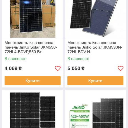
Монокристалічна сонячна
Монокристалічна сонячна
панель JinKo Solar JKM550-
панель Jinko Solar JKM590N-
72HL4-BDVP,550 Вт
72HL BDV N-
type(двостороння)
В наявності
В наявності
4 069
5 050
₴
₴
Купити
Купити