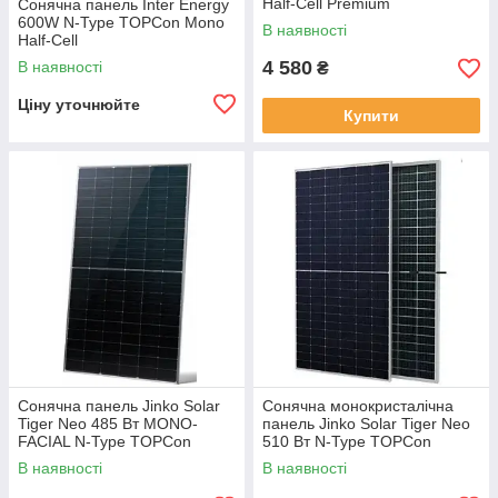
Half-Cell Premium
Сонячна панель Inter Energy
(IE182x182/M/72/620MH)
600W N-Type TOPCon Mono
В наявності
Half-Cell
(IE182x182/M/72/600MH)
4 580
В наявності
₴
Ціну уточнюйте
Купити
Сонячна панель Jinko Solar
Сонячна монокристалічна
Tiger Neo 485 Вт MONO-
панель Jinko Solar Tiger Neo
FACIAL N-Type TOPCon
510 Вт N-Type TOPCon
(60HL4-V)
Bifacial Dual Glass (JKM510N-
В наявності
В наявності
54HL4M-BDV)