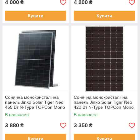
4 000
4 200
₴
₴
Купити
Купити
Сонячна монокристалічна
Сонячна монокристалічна
панель Jinko Solar Tiger Neo
панель Jinko Solar Tiger Neo
465 Вт N-Type TOPCon Mono
420 Вт N-Type TOPCon Mono
Half-Cell Dual Glass Black
Half-Cell Black Frame
В наявності
В наявності
Frame (JKM465N-48HL4M-DV
(JKM420N-54HL4-V)
3 880
3 350
₴
₴
Купити
Купити