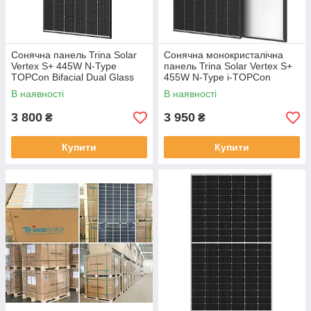
Сонячна панель Trina Solar
Сонячна монокристалічна
Vertex S+ 445W N-Type
панель Trina Solar Vertex S+
TOPCon Bifacial Dual Glass
455W N-Type i-TOPCon
Black Frame (TSM-
Bifacial Dual Glass Black
В наявності
В наявності
NEG9RC.27)
Frame Half-Cell (TSM-
NEG9R.28)
3 800
3 950
₴
₴
Купити
Купити