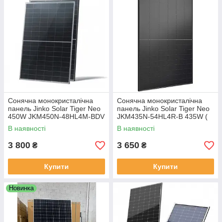
Сонячна монокристалічна
Сонячна монокристалічна
панель Jinko Solar Tiger Neo
панель Jinko Solar Tiger Neo
450W JKM450N-48HL4M-BDV
JKM435N-54HL4R-B 435W (
(N-Type TOPCon Bifacial Dual
435 Вт, N-Type TOPCon, ALL
В наявності
В наявності
Glass)
BLACK, Mono Half-Cell)
3 800
3 650
₴
₴
Купити
Купити
Новинка