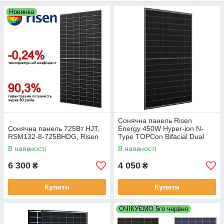
Новинка
Сонячна панель Risen
Сонячна панель 725Вт HJT,
Energy 450W Hyper-ion N-
RSM132-8-725BHDG, Risen
Type TOPCon Bifacial Dual
Glass Mono Black Frame
В наявності
В наявності
(RSM96-11-450BNDG)
6 300
4 050
₴
₴
Купити
Купити
ОЧІКУЄМО 5го червня