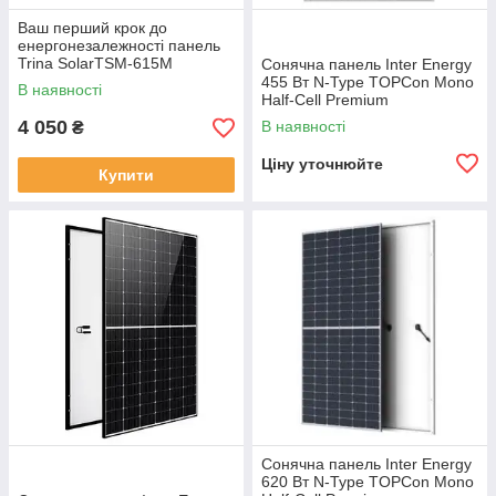
Ваш перший крок до
енергонезалежності панель
Trina SolarTSM-615M
Сонячна панель Inter Energy
NEG19RC.20, 615Вт Vertex N-
455 Вт N-Type TOPCon Mono
В наявності
type Bifacial Double Glass
Half-Cell Premium
(IE182x182/M455/54MH)
4 050
В наявності
₴
Ціну уточнюйте
Купити
Сонячна панель Inter Energy
620 Вт N-Type TOPCon Mono