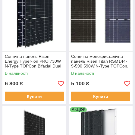
Сонячна панель Risen
Сонячна монокристалічна
Energy Hyper-ion PRO 730W
панель Risen Titan RSM144-
N-Type TOPCon Bifacial Dual
9-590 590W,N-Type TOPCon,
Glass Mono (RSM132-8-
HIGH PERFORMANCE
В наявності
В наявності
730BHDG)
BIFACIAL MODULE, Double
Glass, Half-C
6 800
5 100
₴
₴
Купити
Купити
АКЦІЯ!