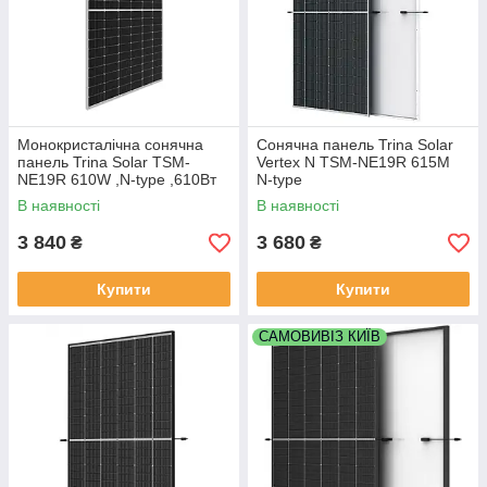
Монокристалічна сонячна
Сонячна панель Trina Solar
панель Trina Solar TSM-
Vertex N TSM-NE19R 615M
NE19R 610W ,N-type ,610Вт
N-type
В наявності
В наявності
3 840
3 680
₴
₴
Купити
Купити
САМОВИВІЗ КИЇВ