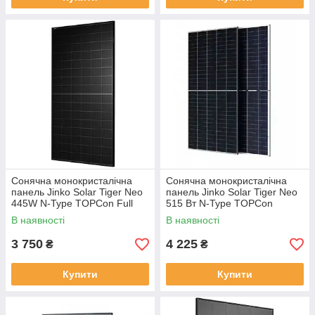
Сонячна монокристалічна
Сонячна монокристалічна
панель Jinko Solar Tiger Neo
панель Jinko Solar Tiger Neo
445W N-Type TOPCon Full
515 Вт N-Type TOPCon
Black Half-Cell (JKM445N-
Bifacial Dual Glass Half-Cell
В наявності
В наявності
54HL4R-B)
1500V (JKM515N-54HL4M-
BDV)
3 750
4 225
₴
₴
Купити
Купити