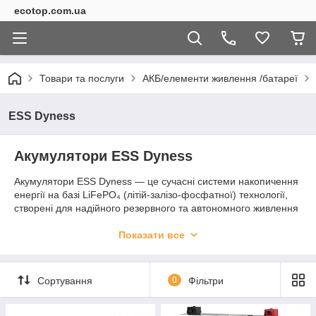
ecotop.com.ua
Товари та послуги
АКБ/елементи живлення /батареї
ESS Dyness
Акумулятори ESS Dyness
Акумулятори ESS Dyness — це сучасні системи накопичення
енергії на базі LiFePO₄ (літій-залізо-фосфатної) технології,
створені для надійного резервного та автономного живлення
приватних будинків, квартир, бізнесу, комерційних і
промислових об’єктів. Продукція Dyness поєднує високу
Показати все
ефективність, безпечність, довговічність та сучасні технології
керування енергоспоживанням.
Сортування
0
Фільтри
Бренд Dyness є одним із світових виробників систем
накопичення енергії, продукція якого активно
використовується у гібридних та автономних сонячних