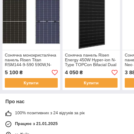
Сонячна монокристалічна
Сонячна панель Risen
Соня
панель Risen Titan
Energy 450W Hyper-ion N-
пане
RSM144-9-590 590W,N-
Type TOPCon Bifacial Dual
Neo 
Type TOPCon, HIGH
Glass Mono Black Frame
TOPC
5 100
4 050
3 8
₴
₴
PERFORMANCE BIFACIAL
(RSM96-11-450BNDG)
Dual
MODULE, Double Glass,
(JK
Купити
Купити
Half-C
Про нас
100% позитивних з 24 відгуків за рік
Працює з 21.01.2025