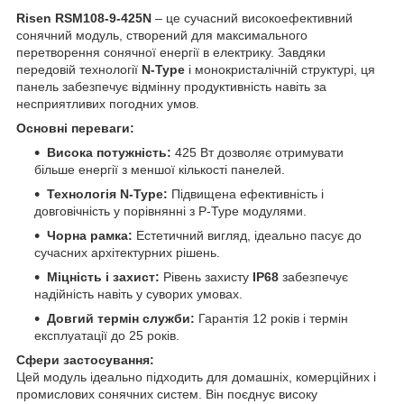
Risen RSM108-9-425N
– це сучасний високоефективний
сонячний модуль, створений для максимального
перетворення сонячної енергії в електрику. Завдяки
передовій технології
N-Type
і монокристалічній структурі, ця
панель забезпечує відмінну продуктивність навіть за
несприятливих погодних умов.
Основні переваги:
Висока потужність:
425 Вт дозволяє отримувати
більше енергії з меншої кількості панелей.
Технологія N-Type:
Підвищена ефективність і
довговічність у порівнянні з P-Type модулями.
Чорна рамка:
Естетичний вигляд, ідеально пасує до
сучасних архітектурних рішень.
Міцність і захист:
Рівень захисту
IP68
забезпечує
надійність навіть у суворих умовах.
Довгий термін служби:
Гарантія 12 років і термін
експлуатації до 25 років.
Сфери застосування:
Цей модуль ідеально підходить для домашніх, комерційних і
промислових сонячних систем. Він поєднує високу