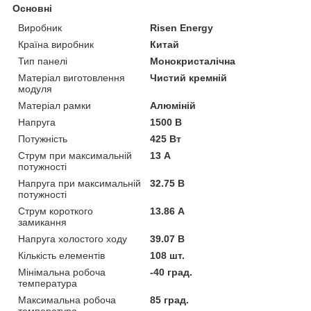
Основні
Виробник
Risen Energy
Країна виробник
Китай
Тип панелі
Монокристалічна
Матеріал виготовлення
Чистий кремній
модуля
Матеріал рамки
Алюміній
Напруга
1500 В
Потужність
425 Вт
Струм при максимальній
13 А
потужності
Напруга при максимальній
32.75 В
потужності
Струм короткого
13.86 А
замикання
Напруга холостого ходу
39.07 В
Кількість елементів
108 шт.
Мінімальна робоча
-40 град.
температура
Максимальна робоча
85 град.
температура