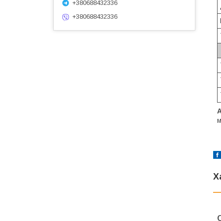
+380688432336
+380688432336
м
Х