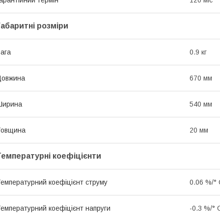
Габаритні розміри
ага
0.9 кг
Довжина
670 мм
Ширина
540 мм
Товщина
20 мм
Температурні коефіцієнти
емпературний коефіцієнт струму
0.06 %/°
емпературний коефіцієнт напруги
-0.3 %/° 