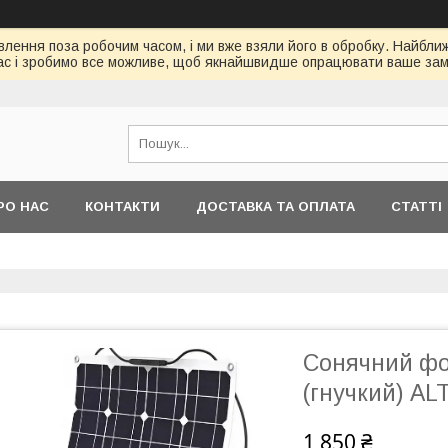
ення поза робочим часом, і ми вже взяли його в обробку. Найбл
ас і зробимо все можливе, щоб якнайшвидше опрацювати ваше зам
РО НАС
КОНТАКТИ
ДОСТАВКА ТА ОПЛАТА
СТАТТІ
Сонячний фо
(гнучкий) AL
1 850 ₴