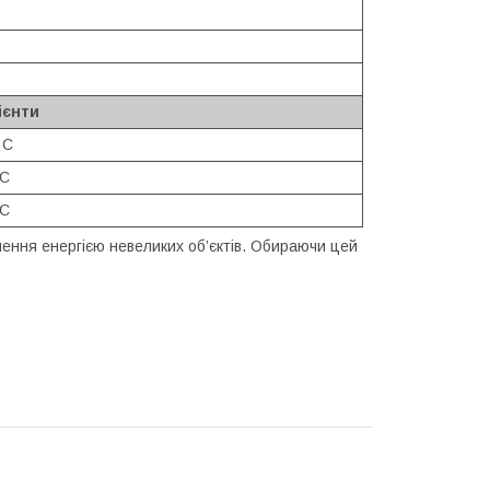
ієнти
 С
 С
 С
ення енергією невеликих об’єктів. Обираючи цей