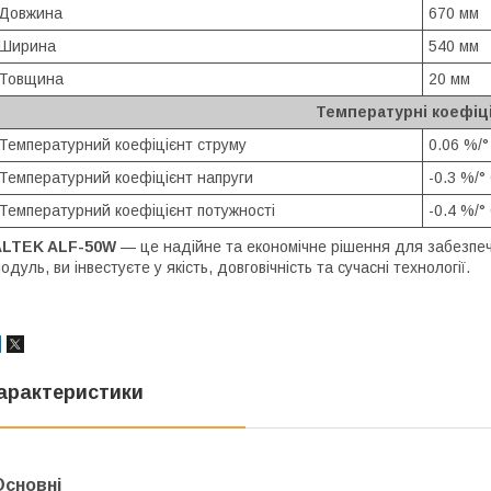
Довжина
670 мм
Ширина
540 мм
Товщина
20 мм
Температурні коефіц
Температурний коефіцієнт струму
0.06 %/°
Температурний коефіцієнт напруги
-0.3 %/°
Температурний коефіцієнт потужності
-0.4 %/°
ALTEK ALF-50W
— це надійне та економічне рішення для забезпеч
одуль, ви інвестуєте у якість, довговічність та сучасні технології.
арактеристики
Основні