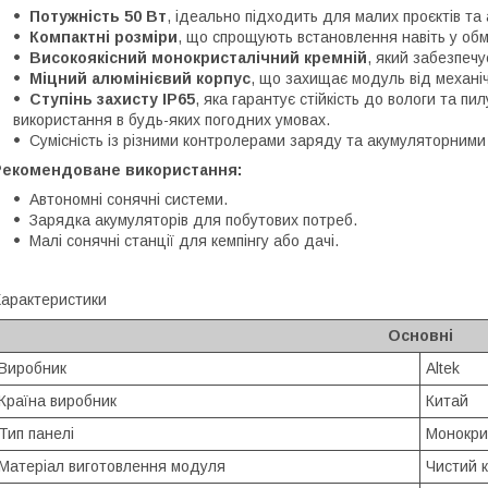
Потужність 50 Вт
, ідеально підходить для малих проєктів та
Компактні розміри
, що спрощують встановлення навіть у об
Високоякісний монокристалічний кремній
, який забезпечу
Міцний алюмінієвий корпус
, що захищає модуль від механі
Ступінь захисту IP65
, яка гарантує стійкість до вологи та 
використання в будь-яких погодних умовах.
Сумісність із різними контролерами заряду та акумуляторними
Рекомендоване використання:
Автономні сонячні системи.
Зарядка акумуляторів для побутових потреб.
Малі сонячні станції для кемпінгу або дачі.
арактеристики
Основні
Виробник
Altek
Країна виробник
Китай
Тип панелі
Монокри
Матеріал виготовлення модуля
Чистий 