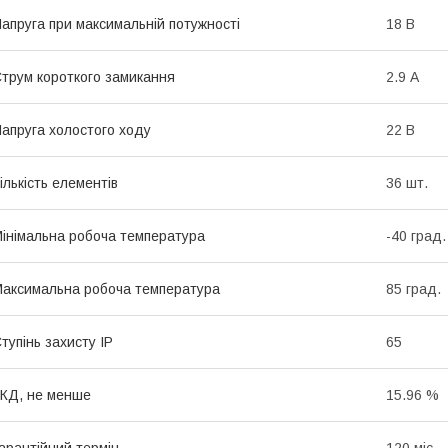
апруга при максимальній потужності
18 В
трум короткого замикання
2.9 А
апруга холостого ходу
22 В
ількість елементів
36 шт.
інімальна робоча температура
-40 град.
аксимальна робоча температура
85 град.
тупінь захисту IP
65
КД, не менше
15.96 %
арантійний термін
120 міс