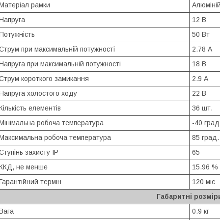
Матеріал рамки
Алюміні
Напруга
12 В
Потужність
50 Вт
Струм при максимальній потужності
2.78 А
Напруга при максимальній потужності
18 В
Струм короткого замикання
2.9 А
Напруга холостого ходу
22 В
Кількість елементів
36 шт.
Мінімальна робоча температура
-40 град
Максимальна робоча температура
85 град.
Ступінь захисту IP
65
ККД, не менше
15.96 %
Гарантійний термін
120 міс
Габаритні розмір
Вага
0.9 кг