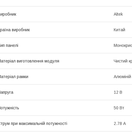
иробник
Altek
раїна виробник
Китай
ип панелі
Монокрис
атеріал виготовлення модуля
Чистий к
атеріал рамки
Алюміній
апруга
12 В
отужність
50 Вт
трум при максимальній потужності
2.78 А