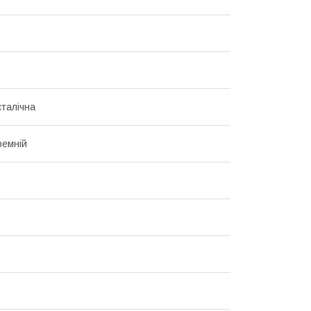
талічна
ремній