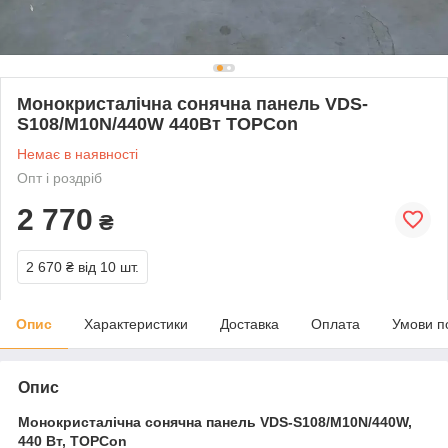
Монокристалічна сонячна панель VDS-
S108/M10N/440W 440Вт TOPCon
Немає в наявності
Опт і роздріб
2 770
₴
2 670 ₴
від 10 шт.
Опис
Характеристики
Доставка
Оплата
Умови п
Опис
Монокристалічна сонячна панель VDS-S108/M10N/440W,
440 Вт, TOPCon