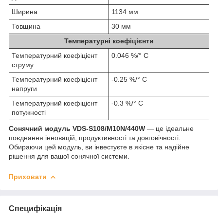
Ширина
1134 мм
Товщина
30 мм
Температурні коефіцієнти
Температурний коефіцієнт
0.046 %/° С
струму
Температурний коефіцієнт
-0.25 %/° С
напруги
Температурний коефіцієнт
-0.3 %/° С
потужності
Сонячний модуль VDS-S108/M10N/440W
— це ідеальне
поєднання інновацій, продуктивності та довговічності.
Обираючи цей модуль, ви інвестуєте в якісне та надійне
рішення для вашої сонячної системи.
Приховати
Специфікація