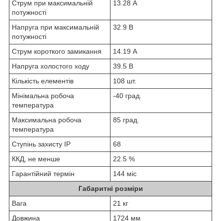
Струм при максимальній
13.28 А
потужності
Напруга при максимальній
32.9 В
потужності
Струм короткого замикання
14.19 А
Напруга холостого ходу
39.5 В
Кількість елементів
108 шт.
Мінімальна робоча
-40 град.
температура
Максимальна робоча
85 град.
температура
Ступінь захисту IP
68
ККД, не менше
22.5 %
Гарантійний термін
144 міс
Габаритні розміри
Вага
21 кг
Довжина
1724 мм