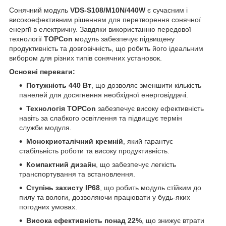
Сонячний модуль
VDS-S108/M10N/440W
є сучасним і
високоефективним рішенням для перетворення сонячної
енергії в електричну. Завдяки використанню передової
технології
TOPCon
модуль забезпечує підвищену
продуктивність та довговічність, що робить його ідеальним
вибором для різних типів сонячних установок.
Основні переваги:
Потужність 440 Вт
, що дозволяє зменшити кількість
панелей для досягнення необхідної енерговіддачі.
Технологія TOPCon
забезпечує високу ефективність
навіть за слабкого освітлення та підвищує термін
служби модуля.
Монокристалічний кремній
, який гарантує
стабільність роботи та високу продуктивність.
Компактний дизайн
, що забезпечує легкість
транспортування та встановлення.
Ступінь захисту IP68
, що робить модуль стійким до
пилу та вологи, дозволяючи працювати у будь-яких
погодних умовах.
Висока ефективність понад 22%
, що знижує втрати