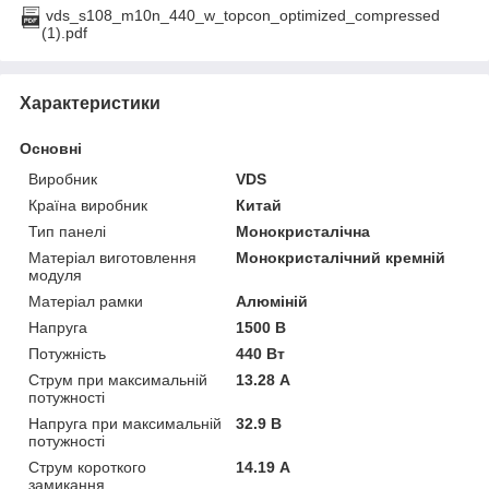
vds_s108_m10n_440_w_topcon_optimized_compressed
(1).pdf
Характеристики
Основні
Виробник
VDS
Країна виробник
Китай
Тип панелі
Монокристалічна
Матеріал виготовлення
Монокристалічний кремній
модуля
Матеріал рамки
Алюміній
Напруга
1500 В
Потужність
440 Вт
Струм при максимальній
13.28 А
потужності
Напруга при максимальній
32.9 В
потужності
Струм короткого
14.19 А
замикання