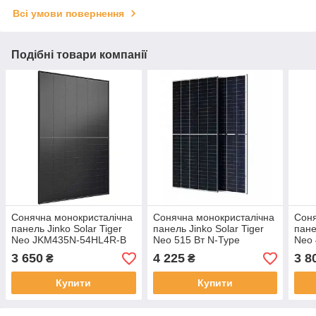
Всі умови повернення
Подібні товари компанії
Сонячна монокристалічна
Сонячна монокристалічна
Соня
панель Jinko Solar Tiger
панель Jinko Solar Tiger
пане
Neo JKM435N-54HL4R-B
Neo 515 Вт N-Type
Neo
435W ( 435 Вт, N-Type
TOPCon Bifacial Dual
48H
3 650
4 225
3 8
₴
₴
TOPCon, ALL BLACK,
Glass Half-Cell 1500V
TOPC
Mono Half-Cell)
(JKM515N-54HL4M-BDV)
Glas
Купити
Купити