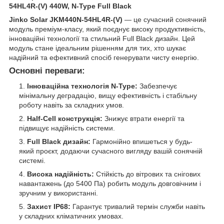
54HL4R-(V) 440W, N-Type Full Black
Jinko Solar JKM440N-54HL4R-(V)
— це сучасний сонячний
модуль преміум-класу, який поєднує високу продуктивність,
інноваційні технології та стильний Full Black дизайн. Цей
модуль стане ідеальним рішенням для тих, хто шукає
надійний та ефективний спосіб генерувати чисту енергію.
Основні переваги:
Інноваційна технологія N-Type:
Забезпечує
мінімальну деградацію, вищу ефективність і стабільну
роботу навіть за складних умов.
Half-Cell конструкція:
Знижує втрати енергії та
підвищує надійність системи.
Full Black дизайн:
Гармонійно впишеться у будь-
який проєкт, додаючи сучасного вигляду вашій сонячній
системі.
Висока надійність:
Стійкість до вітрових та снігових
навантажень (до 5400 Па) робить модуль довговічним і
зручним у використанні.
Захист IP68:
Гарантує тривалий термін служби навіть
у складних кліматичних умовах.