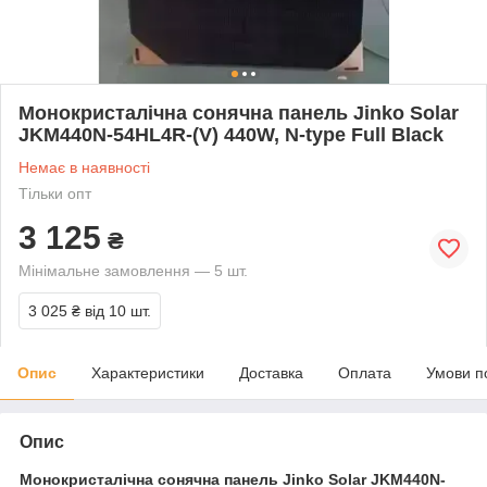
Монокристалічна сонячна панель Jinko Solar
JKM440N-54HL4R-(V) 440W, N-type Full Black
Немає в наявності
Тільки опт
3 125
₴
Мінімальне замовлення — 5 шт.
3 025 ₴
від 10 шт.
Опис
Характеристики
Доставка
Оплата
Умови п
Опис
Монокристалічна сонячна панель Jinko Solar JKM440N-