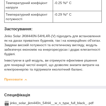
Температурний коефіцієнт
-0.25 %/° С
напруги
Температурний коефіцієнт
-0.29 %/° С
потужності
Застосування:
Jinko Solar JKM440N-54HL4R-(V) підходить для встановлення
як на дахах приватних будинків, так і на комерційних об'єктах.
Завдяки високій потужності та естетичному вигляду, модуль
забезпечує економію на енергоресурсах і додає елегантності
будівлі.
Інвестуючи в цей модуль, ви отримуєте ефективне рішення
для генерації чистої енергії, що дозволяє знизити витрати на
електроенергію та підтримати екологічний баланс.
Приховати
Специфікація
jinko_solar_jkm440n_54hl4__w_n_type_full_black_..pdf