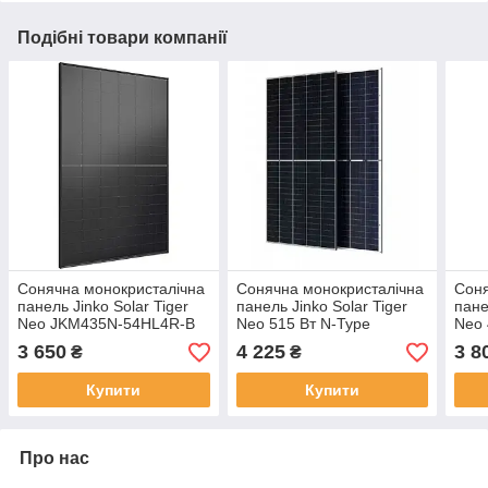
Подібні товари компанії
Сонячна монокристалічна
Сонячна монокристалічна
Соня
панель Jinko Solar Tiger
панель Jinko Solar Tiger
пане
Neo JKM435N-54HL4R-B
Neo 515 Вт N-Type
Neo
435W ( 435 Вт, N-Type
TOPCon Bifacial Dual
48H
3 650
4 225
3 8
₴
₴
TOPCon, ALL BLACK,
Glass Half-Cell 1500V
TOPC
Mono Half-Cell)
(JKM515N-54HL4M-BDV)
Glas
Купити
Купити
Про нас