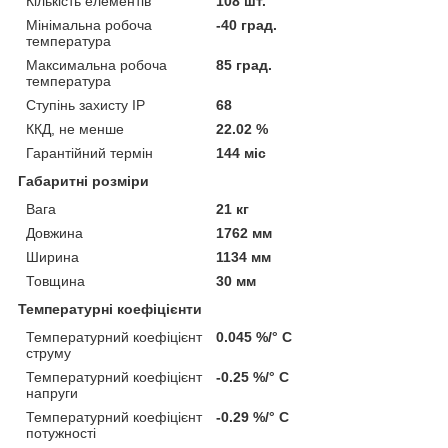
Кількість елементів
108 шт.
Мінімальна робоча
-40 град.
температура
Максимальна робоча
85 град.
температура
Ступінь захисту IP
68
ККД, не менше
22.02 %
Гарантійний термін
144 міс
Габаритні розміри
Вага
21 кг
Довжина
1762 мм
Ширина
1134 мм
Товщина
30 мм
Температурні коефіцієнти
Температурний коефіцієнт
0.045 %/° С
струму
Температурний коефіцієнт
-0.25 %/° С
напруги
Температурний коефіцієнт
-0.29 %/° С
потужності