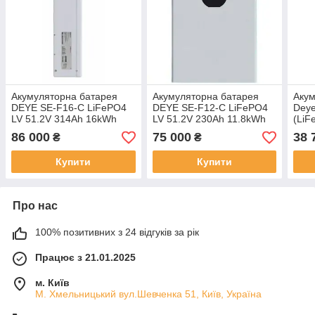
Акумуляторна батарея
Акумуляторна батарея
Акум
DEYE SE-F16-C LiFePO4
DEYE SE-F12-C LiFePO4
Deye
LV 51.2V 314Ah 16kWh
LV 51.2V 230Ah 11.8kWh
(LiF
(SE-F12-C)
86 000
75 000
38 
₴
₴
Купити
Купити
Про нас
100% позитивних з 24 відгуків за рік
Працює з 21.01.2025
м. Київ
М. Хмельницький вул.Шевченка 51, Київ, Україна