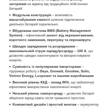
загоряння
на відміну від традиційних літій-іонних
батарей.
Модульна конструкція
– можливість
масштабування ємності
шляхом підключення
декількох батарей паралельно.
Вбудована система BMS (Battery Management
System)
– ефективний
захист від перевантаження,
короткого замикання, перегріву та перенапруги
.
Швидке заряджання та розряджання
–
максимальний струм заряду/розряду – 100 А
, що
дозволяє швидко накопичувати та використовувати
енергію.
Сумісність із популярними інверторами
–
підтримує роботу з
Deye, Growatt, Goodwe, Solis,
Victron Energy, Luxpower та іншими виробниками
.
Високий рівень ККД
–
понад 96%
, що забезпечує
ефективне використання накопиченої енергії.
Низький рівень саморозряду
– дозволяє батареї
зберігати заряд навіть після тривалого простою.
Компактний дизайн і простий монтаж
– акумулятор