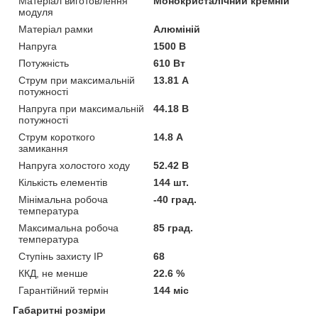
Матеріал виготовлення
Монокристалічний кремній
модуля
Матеріал рамки
Алюміній
Напруга
1500 В
Потужність
610 Вт
Струм при максимальній
13.81 А
потужності
Напруга при максимальній
44.18 В
потужності
Струм короткого
14.8 А
замикання
Напруга холостого ходу
52.42 В
Кількість елементів
144 шт.
Мінімальна робоча
-40 град.
температура
Максимальна робоча
85 град.
температура
Ступінь захисту IP
68
ККД, не менше
22.6 %
Гарантійний термін
144 міс
Габаритні розміри