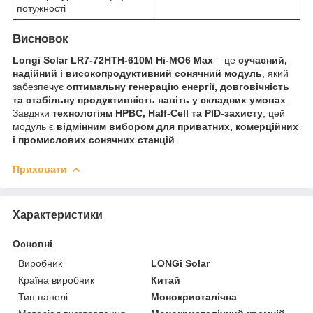
потужності
Висновок
Longi Solar LR7-72HTH-610M Hi-MO6 Max
– це
сучасний,
надійний і високопродуктивний сонячний модуль
, який
забезпечує
оптимальну генерацію енергії, довговічність
та стабільну продуктивність навіть у складних умовах
.
Завдяки
технологіям HPBC, Half-Cell та PID-захисту
, цей
модуль є
відмінним вибором для приватних, комерційних
і промислових сонячних станцій
.
Приховати
Характеристики
Основні
Виробник
LONGi Solar
Країна виробник
Китай
Тип панелі
Монокристалічна