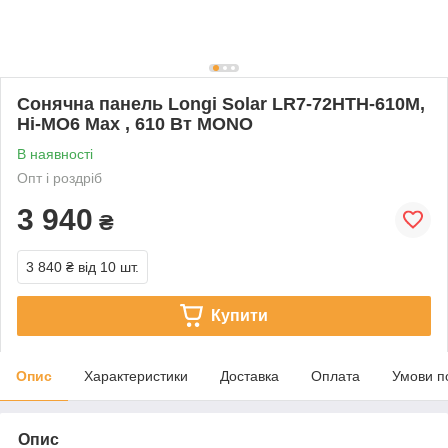
Сонячна панель Longi Solar LR7-72HTH-610M,
Hi-MO6 Max , 610 Вт MONO
В наявності
Опт і роздріб
3 940
₴
3 840 ₴
від 10 шт.
Купити
Опис
Характеристики
Доставка
Оплата
Умови п
Опис