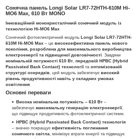
Сонячна панель Longi Solar LR7-72HTH-610M Hi-
MO6 Max, 610 Вт MONO
Інноваційний монокристалічний сонячний модуль із
технологією Hi-MO6 Max
Сонячний фотоелектричний модуль
Longi Solar LR7-72HTH-
610M Hi-MO6 Max
– це
високоефективна панель нового
покоління, розроблена для максимального виробництва
електроенергії та підвищеної довговічності
. Завдяки
номінальній потужності 610 Вт
,
передовій HPBC (Hybrid
Passivated Back Contact) технології
та
оптимізованій
структурі осередків
, цей модуль забезпечує
високий
рівень продуктивності навіть у складних умовах
освітлення
.
Основні переваги
Висока номінальна потужність – 610 Вт
–
забезпечує
максимальну генерацію електроенергії
,
що підвищує продуктивність фотоелектричної системи.
HPBC (Hybrid Passivated Back Contact) технологія
– значно покращує
ефективність поглинання
сонячного світла
, мінімізує втрати енергії та підвищує