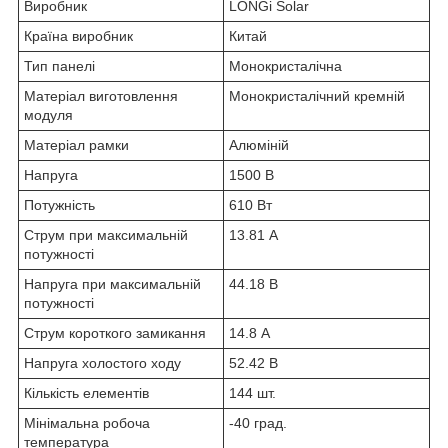
Виробник
LONGi Solar
Країна виробник
Китай
Тип панелі
Монокристалічна
Матеріал виготовлення
Монокристалічний кремній
модуля
Матеріал рамки
Алюміній
Напруга
1500 В
Потужність
610 Вт
Струм при максимальній
13.81 А
потужності
Напруга при максимальній
44.18 В
потужності
Струм короткого замикання
14.8 А
Напруга холостого ходу
52.42 В
Кількість елементів
144 шт.
Мінімальна робоча
-40 град.
температура