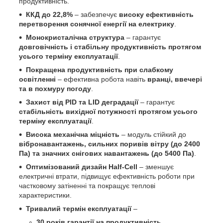
продуктивність.
ККД до 22,8%
– забезпечує
високу ефективність
перетворення сонячної енергії на електрику
.
Монокристалічна структура
– гарантує
довговічність і стабільну продуктивність протягом
усього терміну експлуатації
.
Покращена продуктивність при слабкому
освітленні
– ефективна робота навіть
вранці, ввечері
та в похмуру погоду
.
Захист від PID та LID деградації
– гарантує
стабільність вихідної потужності протягом усього
терміну експлуатації
.
Висока механічна міцність
– модуль стійкий до
вібронавантажень, сильних поривів вітру (до 2400
Па) та значних снігових навантажень (до 5400 Па)
.
Оптимізований дизайн Half-Cell
– зменшує
електричні втрати, підвищує ефективність роботи при
частковому затіненні та покращує теплові
характеристики.
Тривалий термін експлуатації
–
30 років гарантії на продуктивність