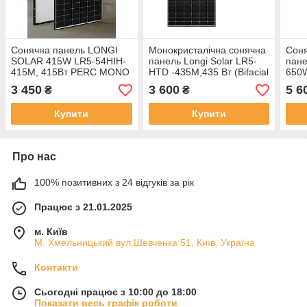
Сонячна панель LONGI
Монокристалічна сонячна
Соня
SOLAR 415W LR5-54HIH-
панель Longi Solar LR5-
пане
415M, 415Вт PERC MONO
HTD -435M,435 Вт (Bifacial
650W
Black Frame
Double Glass Mono)
Glas
3 450
3 600
5 6
₴
₴
66H
Купити
Купити
Про нас
100% позитивних з 24 відгуків за рік
Працює з 21.01.2025
м. Київ
М. Хмельницький вул.Шевченка 51, Київ, Україна
Контакти
Сьогодні працює з 10:00 до 18:00
Показати весь графік роботи