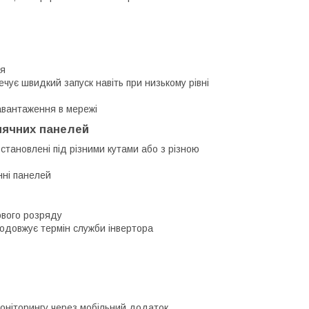
ня
ує швидкий запуск навіть при низькому рівні
авантаження в мережі
нячних панелей
тановлені під різними кутами або з різною
нні панелей
гового розряду
родовжує термін служби інвертора
моніторингу через мобільний додаток