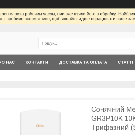
ення поза робочим часом, і ми вже взяли його в обробку. Найбл
ас і зробимо все можливе, щоб якнайшвидше опрацювати ваше зам
РО НАС
КОНТАКТИ
ДОСТАВКА ТА ОПЛАТА
СТАТТІ
Сонячний Ме
GR3P10K 10K
Трифазний (