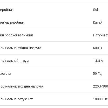
иробник
Solis
раїна виробник
Китай
ип робочої величини
Потужніс
омінальна вхідна напруга
600 В
омінальний струм
14.4 А
астота
50 Гц
омінальна вихідна напруга
220В-38
омінальна потужність
10000 Вт