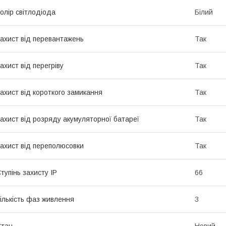
олір світлодіода
Білий
ахист від перевантажень
Так
ахист від перегріву
Так
ахист від короткого замикання
Так
ахист від розряду акумуляторної батареї
Так
ахист від переполюсовки
Так
тупінь захисту IP
66
ількість фаз живлення
3
Стан
Новий