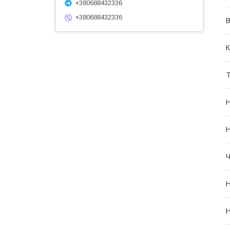
+380688432336
+380688432336
В
К
Т
Н
Н
Ч
Н
Н