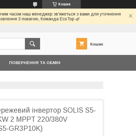
Кошик
ижчим часом наш менеджер зв’яжеться з вами для уточнення
овлення З повагою, Команда EcoTop 🌿
Кошик
ПОВЕРНЕННЯ ТА ОБМІН
режевий інвертор SOLIS S5-
W 2 MPPT 220/380V
S5-GR3P10K)