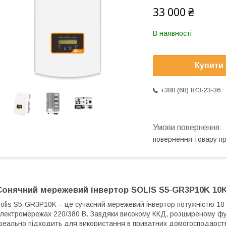
33 000 ₴
В наявності
Купити
+380 (68) 843-23-36
повернення товару п
Сонячний мережевий інвертор SOLIS S5-GR3P10K 10
olis S5-GR3P10K – це сучасний мережевий інвертор потужністю 10
лектромережах 220/380 В. Завдяки високому ККД, розширеному функ
деально підходить для використання в приватних домогосподарств