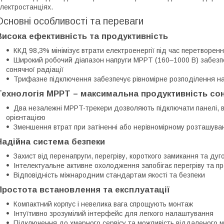
лектростанціях.
Основні особливості та переваги
Висока ефективність та продуктивність
ККД 98,3% мінімізує втрати електроенергії під час перетворен
Широкий робочий діапазон напруги MPPT (160–1000 В) забезпеч
сонячної радіації
Трифазне підключення забезпечує рівномірне розподілення н
Технологія MPPT – максимальна продуктивність со
Два незалежні MPPT-трекери дозволяють підключати панелі, вс
орієнтацією
Зменшення втрат при затіненні або нерівномірному розташува
Надійна система безпеки
Захист від перенапруги, перегріву, короткого замикання та ду
Інтелектуальне активне охолодження запобігає перегріву та п
Відповідність міжнародним стандартам якості та безпеки
Простота встановлення та експлуатації
Компактний корпус і невелика вага спрощують монтаж
Інтуїтивно зрозумілий інтерфейс для легкого налаштування
Підключення до хмарного сервісу та можливість віддаленого 