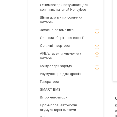
Оптимізатори потужності для
сонячних панелей Honeybee
Щітки для миття сонячних
батарей
Захисна автоматика
Системи зберігання енергії
Сонячні інвертори
АКБ/елементи живлення /
батареї
Контролери заряду
Акумулятори для дронів
Генератори
SMART BMS
Вітрогенератори
Промислові автономні
S
акумуляторні системи
е
і