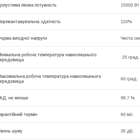
опустима пікова потужність
15000 Вт
еревантажувальна здатність
110%
орма вихідної напруги
Чиста си
інімальна робоча температура навколишнього
-25 град.
середовища
аксимальна робоча температура навколишнього
60 град.
середовища
КД, не менше
98.7 %
арантійний термін
60 міс
івень шуму
30 дБ