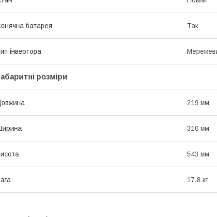
онячна батарея
Так
ип інвертора
Мережевий
Габаритні розміри
Довжина
219 мм
Ширина
310 мм
исота
543 мм
ага
17.8 кг