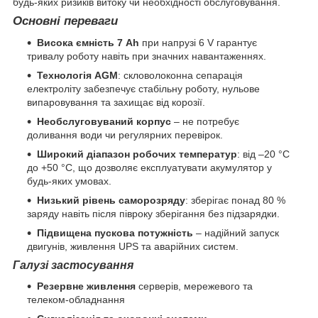
будь-яких ризиків витоку чи необхідності обслуговування.
Основні переваги
Висока ємність 7 Ah
при напрузі 6 V гарантує
тривалу роботу навіть при значних навантаженнях.
Технологія AGM
: скловолоконна сепарація
електроліту забезпечує стабільну роботу, нульове
випаровування та захищає від корозії.
Необслуговуваний корпус
– не потребує
доливання води чи регулярних перевірок.
Широкий діапазон робочих температур
: від –20 °C
до +50 °C, що дозволяє експлуатувати акумулятор у
будь-яких умовах.
Низький рівень саморозряду
: зберігає понад 80 %
заряду навіть після півроку зберігання без підзарядки.
Підвищена пускова потужність
– надійний запуск
двигунів, живлення UPS та аварійних систем.
Галузі застосування
Резервне живлення
серверів, мережевого та
телеком-обладнання