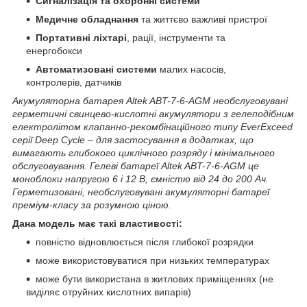
Сигналізація та охоронні системи
Медичне обладнання
та життєво важливі пристрої
Портативні ліхтарі
, рації, інструменти та
енергобокси
Автоматизовані системи
малих насосів,
контролерів, датчиків
Акумуляторна батарея Altek ABT-7-6-AGM необслуговувані
герметичні свинцево-кислотні акумулятори з гелеподібним
електролітом клапанно-рекомбінаційного типу EverExceed
серії Deep Cycle – для застосування в додатках, що
вимагають глибокого циклічного розряду і мінімального
обслуговування. Гелеві батареї Altek ABT-7-6-AGM це
моноблоки напругою 6 і 12 В, ємністю від 24 до 200 Ач.
Герметизовані, необслуговувані акумуляторні батареї
преміум-класу за розумною ціною.
Дана модель має такі властивості:
повністю відновлюється після глибокої розрядки
може використовуватися при низьких температурах
може бути використана в житлових приміщеннях (не
виділяє отруйних кислотних випарів)