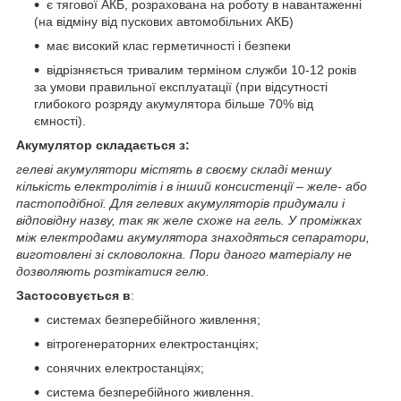
є тягової АКБ, розрахована на роботу в навантаженні
(на відміну від пускових автомобільних АКБ)
має високий клас герметичності і безпеки
відрізняється тривалим терміном служби 10-12 років
за умови правильної експлуатації (при відсутності
глибокого розряду акумулятора більше 70% від
ємності).
Акумулятор складається з:
гелеві акумулятори містять в своєму складі меншу
кількість електролітів і в інший консистенції – желе- або
пастоподібної. Для гелевих акумуляторів придумали і
відповідну назву, так як желе схоже на гель. У проміжках
між електродами акумулятора знаходяться сепаратори,
виготовлені зі скловолокна. Пори даного матеріалу не
дозволяють розтікатися гелю.
Застосовується в
:
системах безперебійного живлення;
вітрогенераторних електростанціях;
сонячних електростанціях;
система безперебійного живлення.