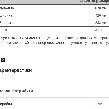
Габаритні розмір
Довжина
670 мм
Ширина
420 мм
Висота
233 мм
Вага
32 кг
Deye SUN-10K-SG02LP1
— це відмінне рішення для тих, хто праг
абезпечуючи стабільне енергопостачання в умовах сучасного світу.
арактеристики
Основні атрибути
иробник
Deye