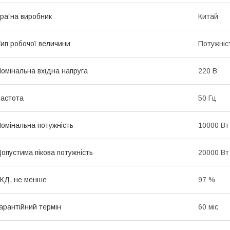
раїна виробник
Китай
ип робочої величини
Потужніс
омінальна вхідна напруга
220 В
астота
50 Гц
омінальна потужність
10000 Вт
опустима пікова потужність
20000 Вт
КД, не менше
97 %
арантійний термін
60 міс