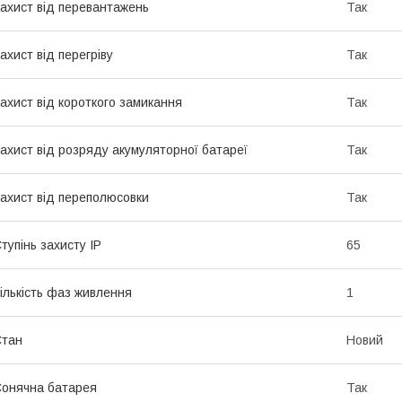
ахист від перевантажень
Так
ахист від перегріву
Так
ахист від короткого замикання
Так
ахист від розряду акумуляторної батареї
Так
ахист від переполюсовки
Так
тупінь захисту IP
65
ількість фаз живлення
1
Стан
Новий
онячна батарея
Так