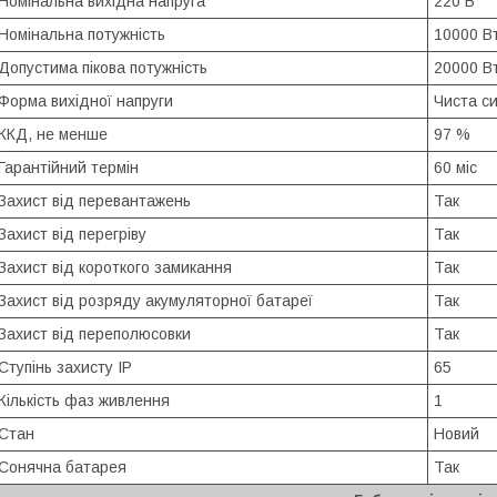
Номінальна вихідна напруга
220 В
Номінальна потужність
10000 В
Допустима пікова потужність
20000 В
Форма вихідної напруги
Чиста с
ККД, не менше
97 %
Гарантійний термін
60 міс
Захист від перевантажень
Так
Захист від перегріву
Так
Захист від короткого замикання
Так
Захист від розряду акумуляторної батареї
Так
Захист від переполюсовки
Так
Ступінь захисту IP
65
Кількість фаз живлення
1
Стан
Новий
Сонячна батарея
Так