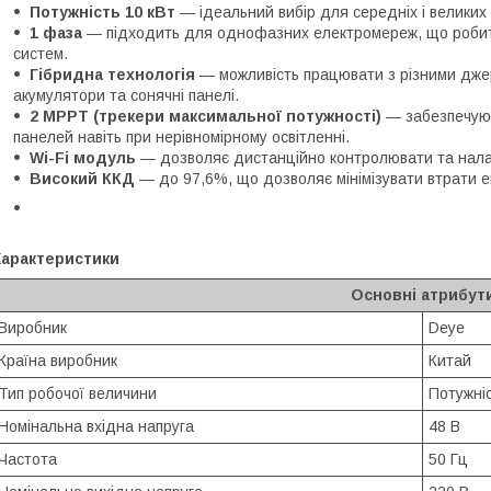
Потужність 10 кВт
— ідеальний вибір для середніх і великих 
1 фаза
— підходить для однофазних електромереж, що робить
систем.
Гібридна технологія
— можливість працювати з різними дже
акумулятори та сонячні панелі.
2 MPPT (трекери максимальної потужності)
— забезпечуют
панелей навіть при нерівномірному освітленні.
Wi-Fi модуль
— дозволяє дистанційно контролювати та нала
Високий ККД
— до 97,6%, що дозволяє мінімізувати втрати ен
Характеристики
Основні атрибут
Виробник
Deye
Країна виробник
Китай
Тип робочої величини
Потужні
Номінальна вхідна напруга
48 В
Частота
50 Гц