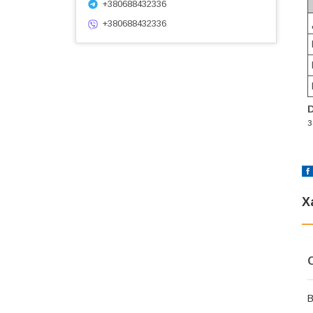
+380688432336
+380688432336
з
Х
В