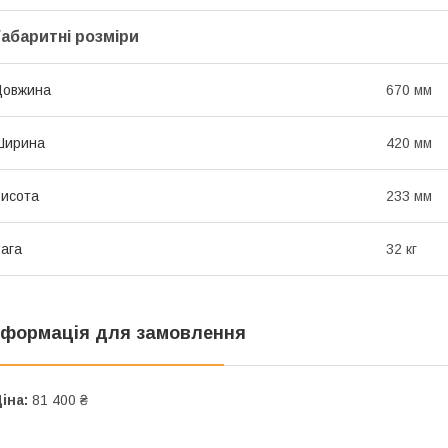
Габаритні розміри
Довжина
670 мм
Ширина
420 мм
исота
233 мм
ага
32 кг
нформація для замовлення
іна:
81 400 ₴