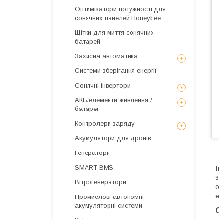
Оптимізатори потужності для
сонячних панелей Honeybee
Щітки для миття сонячних
батарей
Захисна автоматика
Системи зберігання енергії
Сонячні інвертори
АКБ/елементи живлення /
батареї
Контролери заряду
Акумулятори для дронів
Генератори
SMART BMS
з
Вітрогенератори
о
е
Промислові автономні
акумуляторні системи