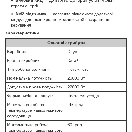
Високий ККД
— до 97,6%, що гарантує мінімальні
втрати енергії.
AM2 підтримка
— дозволяє підключати додаткові
модулі для розширення можливостей і покращення
керування.
Характеристики
Основні атрибути
Виробник
Deye
Країна виробник
Китай
Тип робочої величини
Потужність
Номінальна потужність
20000 Вт
Допустима пікова потужність
22000 Вт
Форма вихідної напруги
Чиста синусоїда
Мінімальна робоча
-45 град.
температура навколишнього
середовища
Максимальна робоча
60 град.
температура навколишнього