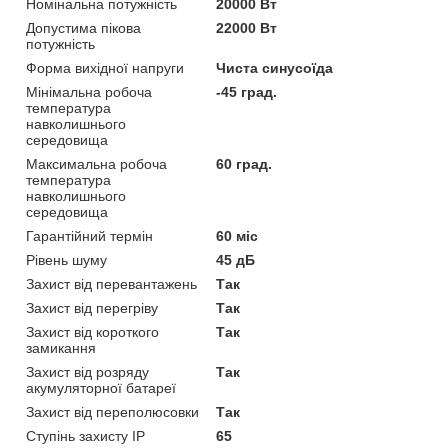
Номінальна потужність
20000 Вт
Допустима пікова
22000 Вт
потужність
Форма вихідної напруги
Чиста синусоїда
Мінімальна робоча
-45 град.
температура
навколишнього
середовища
Максимальна робоча
60 град.
температура
навколишнього
середовища
Гарантійний термін
60 міс
Рівень шуму
45 дБ
Захист від перевантажень
Так
Захист від перегріву
Так
Захист від короткого
Так
замикання
Захист від розряду
Так
акумуляторної батареї
Захист від переполюсовки
Так
Ступінь захисту IP
65