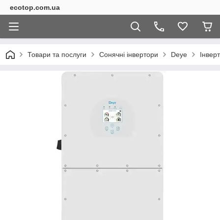
ecotop.com.ua
Товари та послуги
Сонячні інвертори
Deye
Інвер