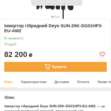
Інвертор гібридний Deye SUN-20K-SG01HP3-
EU-AM2
В наявності
Роздріб
82 200
₴
Купити
Опис
Характеристики
Доставка
Оплата
Умови п
Опис
Інвертор гібридний Deye SUN-20K-SG01HP3-EU-AM2
— це
потужний трифазний пристрій, призначений для