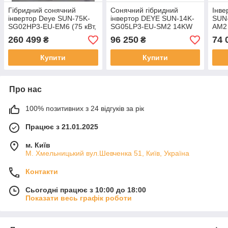
Гібридний сонячний
Сонячний гібридний
Інве
інвертор Deye SUN-75K-
інвертор DEYE SUN-14K-
SUN
SG02HP3-EU-EM6 (75 кВт,
SG05LP3-EU-SM2 14KW
AM2
3 фази, 6 MPPT)
48V 2 MPPT Wi-Fi
260 499
96 250
74 
₴
₴
220/380V Трифазний
Купити
Купити
Про нас
100% позитивних з 24 відгуків за рік
Працює з 21.01.2025
м. Київ
М. Хмельницький вул.Шевченка 51, Київ, Україна
Контакти
Сьогодні працює з 10:00 до 18:00
Показати весь графік роботи