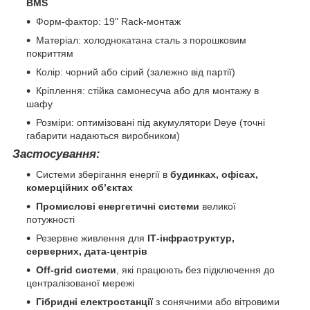
BMS
Форм-фактор: 19" Rack-монтаж
Матеріал: холоднокатана сталь з порошковим
покриттям
Колір: чорний або сірий (залежно від партії)
Кріплення: стійка самонесуча або для монтажу в
шафу
Розміри: оптимізовані під акумулятори Deye (точні
габарити надаються виробником)
Застосування:
Системи зберігання енергії в
будинках, офісах,
комерційних об’єктах
Промислові енергетичні системи
великої
потужності
Резервне живлення для
ІТ-інфраструктур,
серверних, дата-центрів
Off-grid системи
, які працюють без підключення до
централізованої мережі
Гібридні електростанції
з сонячними або вітровими