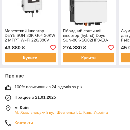
Мережевий інвертор
Гібридний сонячний
Акум
DEYE SUN-30K-G04 30KW
інвертор (hybrid) Deye
для 
2 MPPT Wi-Fi 220/380V
SUN-80K-SG02HP3-EU-
Feli
Трифазний
EM6
4810
43 880
274 880
45 
₴
₴
5kW
Купити
Купити
Про нас
100% позитивних з 24 відгуків за рік
Працює з 21.01.2025
м. Київ
М. Хмельницький вул.Шевченка 51, Київ, Україна
Контакти