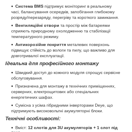
Система BMS
підтримує моніторинг в реальному
часі, балансування осередків, запобігання глибокому
розряду/перезаряду, перегріву та короткого замикання.
Вентиляційні отвори
та простір між батареями
сприяють природному охолодженню та стабілізації
температурного режиму.
Антикорозійне покриття
металевих поверхонь
підвищує стійкість до вологи та пилу, що важливо для
довготривалої експлуатації.
Ідеальна для професійного монтажу
Швидкий доступ до кожного модуля спрощує сервісне
обслуговування.
Призначена для монтажу в технічних приміщеннях,
серверних, електрощитових або спеціальних
енергетичних шафах.
Сумісна з усіма гібридними інверторами Deye, що
підтримують високовольтні акумуляторні блоки.
Технічні особливості:
Вміст:
12 слотів для 3U акумуляторів + 1 слот під