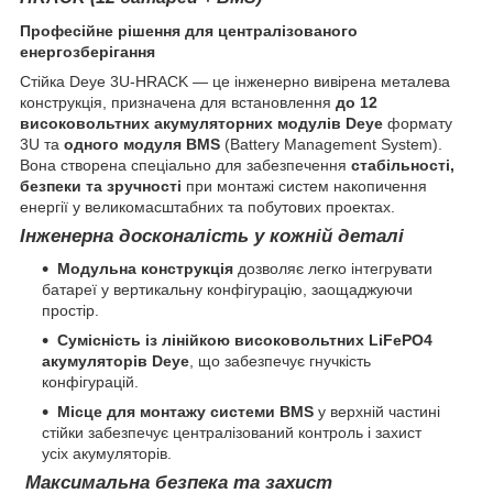
Професійне рішення для централізованого
енергозберігання
Стійка Deye 3U-HRACK — це інженерно вивірена металева
конструкція, призначена для встановлення
до 12
високовольтних акумуляторних модулів Deye
формату
3U та
одного модуля BMS
(Battery Management System).
Вона створена спеціально для забезпечення
стабільності,
безпеки та зручності
при монтажі систем накопичення
енергії у великомасштабних та побутових проектах.
Інженерна досконалість у кожній деталі
Модульна конструкція
дозволяє легко інтегрувати
батареї у вертикальну конфігурацію, заощаджуючи
простір.
Сумісність із лінійкою високовольтних LiFePO4
акумуляторів Deye
, що забезпечує гнучкість
конфігурацій.
Місце для монтажу системи BMS
у верхній частині
стійки забезпечує централізований контроль і захист
усіх акумуляторів.
Максимальна безпека та захист