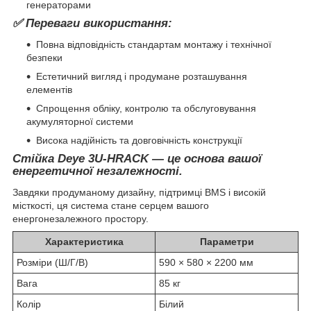
генераторами
✅
Переваги використання:
Повна відповідність стандартам монтажу і технічної
безпеки
Естетичний вигляд і продумане розташування
елементів
Спрощення обліку, контролю та обслуговування
акумуляторної системи
Висока надійність та довговічність конструкції
Стійка Deye 3U-HRACK — це основа вашої
енергетичної незалежності.
Завдяки продуманому дизайну, підтримці BMS і високій
місткості, ця система стане серцем вашого
енергонезалежного простору.
Характеристика
Параметри
Розміри (Ш/Г/В)
590 × 580 × 2200 мм
Вага
85 кг
Колір
Білий