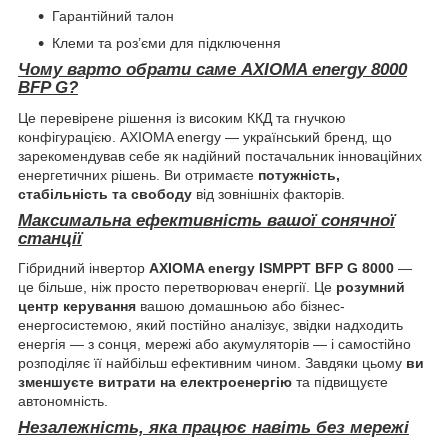
Гарантійний талон
Клеми та роз’єми для підключення
Чому варто обрати саме AXIOMA energy 8000
BFP G?
Це перевірене рішення із високим ККД та гнучкою
конфігурацією. AXIOMA energy — український бренд, що
зарекомендував себе як надійний постачальник інноваційних
енергетичних рішень. Ви отримаєте
потужність,
стабільність та свободу
від зовнішніх факторів.
Максимальна ефективність вашої сонячної
станції
Гібридний інвертор
AXIOMA energy ISMPPT BFP G 8000
—
це більше, ніж просто перетворювач енергії. Це
розумний
центр керування
вашою домашньою або бізнес-
енергосистемою, який постійно аналізує, звідки надходить
енергія — з сонця, мережі або акумуляторів — і самостійно
розподіляє її найбільш ефективним чином. Завдяки цьому
ви
зменшуєте витрати на електроенергію
та підвищуєте
автономність.
Незалежність, яка працює навіть без мережі