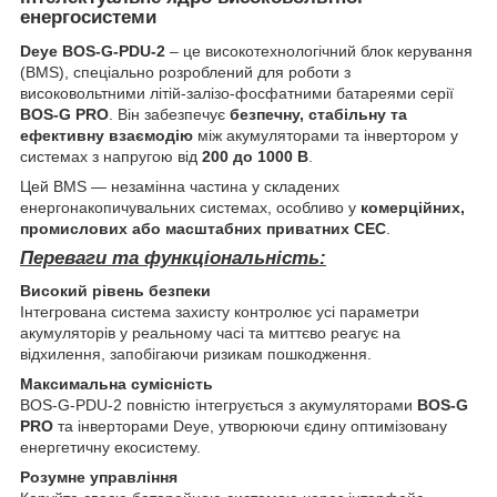
енергосистеми
Deye BOS-G-PDU-2
– це високотехнологічний блок керування
(BMS), спеціально розроблений для роботи з
високовольтними літій-залізо-фосфатними батареями серії
BOS-G PRO
. Він забезпечує
безпечну, стабільну та
ефективну взаємодію
між акумуляторами та інвертором у
системах з напругою від
200 до 1000 В
.
Цей BMS — незамінна частина у складених
енергонакопичувальних системах, особливо у
комерційних,
промислових або масштабних приватних СЕС
.
Переваги та функціональність:
Високий рівень безпеки
Інтегрована система захисту контролює усі параметри
акумуляторів у реальному часі та миттєво реагує на
відхилення, запобігаючи ризикам пошкодження.
Максимальна сумісність
BOS-G-PDU-2 повністю інтегрується з акумуляторами
BOS-G
PRO
та інверторами Deye, утворюючи єдину оптимізовану
енергетичну екосистему.
Розумне управління