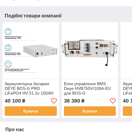
Подібні товари компанії
Акумуляторна батарея
Блок управління BMS
Акум
DEYE BOS-G PRO
Deye HVB750V/100A-EU
DEY
LiFePO4 HV 51.2v 100AH
для BOS-G
LiFe
5.12kwh no BMS (BOS-
5.12
40 100
36 380
40 
₴
₴
GPRO)
GPR
Купити
Купити
Про нас