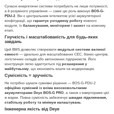
Сучасні енергетичні системи потребують не лише потужності,
а й розумного управління — саме цю роль виконує
BOS-G-
PDU-2
. Він є центральним інтелектом усієї акумуляторної
конфігурації, що
гарантує узгоджену роботу
кожного
модуля, їх
балансування, моніторинг і захист
на кожному
етапі.
Гнучкість і масштабованість для будь-яких
завдань
Цей BMS дозволяє створювати
модульні системи великої
ємності
— ідеально для масштабованих СЕС, бізнес-центрів,
логістичних складів або автономних підприємств. Його
конструкція легко адаптується під
розширення у
майбутньому
, що економить кошти на модернізацію.
Сумісність = зручність
Не потрібно шукати сумнівні рішення — BOS-G-PDU-2
офіційно сумісний із всіма високовольтними
акумуляторами Deye BOS-G PRO
, а також з інверторами цієї
ж марки. Повна сумісність забезпечує
швидке підключення,
стабільну роботу та мінімум налаштувань
.
Інженерна якість від Deye