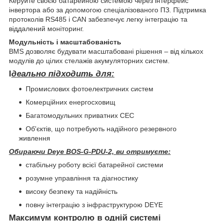
Керуйте своєю батарейною системою через інтерфейс
інвертора або за допомогою спеціалізованого ПЗ. Підтримка
протоколів RS485 і CAN забезпечує легку інтеграцію та
віддалений моніторинг.
Модульність і масштабованість
BMS дозволяє будувати масштабовані рішення – від кількох
модулів до цілих стелажів акумуляторних систем.
І
деально підходить для:
Промислових фотоелектричних систем
Комерційних енергосховищ
Багатомодульних приватних СЕС
Об'єктів, що потребують надійного резервного
живлення
Обираючи Deye BOS-G-PDU-2, ви отримуєте:
стабільну роботу всієї батарейної системи
розумне управління та діагностику
високу безпеку та надійність
повну інтеграцію з інфраструктурою DEYE
Максимум контролю в одній системі