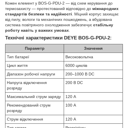
Кожен елемент у BOS-G-PDU-2 — від схем керування до
термозахисту — протестований відповідно до
міжнародних
стандартів безпеки та надійності
. Міцний корпус захищає
від пилу, вологи та механічних пошкоджень, а вбудована
система повітряного охолодження забезпечує
стабільну
роботу навіть у важких умовах
.
Технічні характеристики DEYE BOS-G-PDU-2:
Параметр
Значення
Тип батареї
Високовольтна
Цикл життя
6000 циклів
Діапазон робочої напруги
200–1000 В DC
Напруга відключення
200 В DC
розряду
Максимальний струм заряду
120 А
Рекомендований струм
100 А
розряду
Струм відключення
120 А
Тип клеми
Proprietary