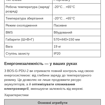
Робоча температура (заряд/
-20°C…+65°C
розряд)
Температура зберігання
-20°C…+65°C
Режим охолодження
Пасивне
BMS
Вбудований
Габарити (Ш×В×Г)
570×440×150 мм
Вага
19 кг
Ступінь захисту
IP20
Енергонезалежність — у ваших руках
З BOS-G-PDU-2 ви отримаєте повний контроль над своєю
енергосистемою: від глибини заряду до температурного
режиму. Це дозволяє не лише продовжити ресурс
акумуляторів, а й
оптимізувати споживання
електроенергії
, зменшуючи залежність від мережі.
Характеристики
Основні атрибути