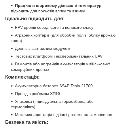
Працює в широкому діапазоні температур
—
підходить для польотів влітку та взимку
Ідеально підходить для:
FPV-дронів середнього та великого класу
Аграрних коптерів (для обробки полів, обліку врожаю
тощо)
Дронів з вантажним модулем
Тестових платформ і експериментальних UAV
Ремонтів або апгрейдів акумуляторів у військових/
комерційних дронах
Комплектація:
Акумуляторна батарея 6S4P Tesla 21700
Провід з роз’ємом
XT90
Упаковка (індивідуальна термозбіжна або
термоплівка)
Можлива адаптація під інші роз’єми на замовлення
Безпека та якість: