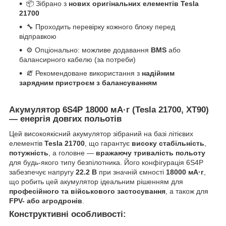
📦 Зібрано з
нових оригінальних елементів Tesla
21700
🔧 Проходить перевірку кожного блоку перед
відправкою
⚙️ Опціонально: можливе додавання
BMS
або
балансирного кабелю (за потреби)
🧯 Рекомендоване використання з
надійним
зарядним пристроєм з балансуванням
Акумулятор 6S4P 18000 мА·г (Tesla 21700, XT90)
— енергія довгих польотів
Цей високоякісний акумулятор зібраний на базі літієвих
елементів
Tesla 21700
, що гарантує
високу стабільність
,
потужність
, а головне —
вражаючу тривалість польоту
для будь-якого типу безпілотника. Його конфігурація 6S4P
забезпечує напругу
22.2 В
при значній ємності
18000 мА·г
,
що робить цей акумулятор ідеальним рішенням для
професійного та військового застосування
, а також для
FPV- або агродронів
.
Конструктивні особливості: