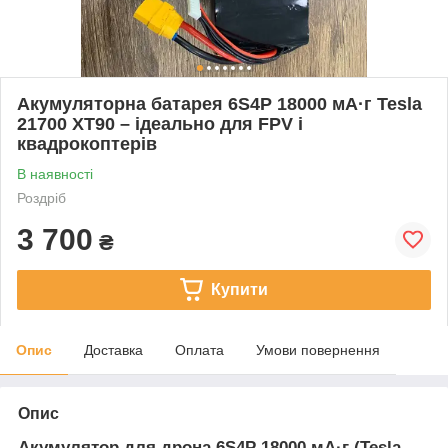
Акумуляторна батарея 6S4P 18000 мА·г Tesla
21700 XT90 – ідеально для FPV і
квадрокоптерів
В наявності
Роздріб
3 700
₴
Купити
Опис
Доставка
Оплата
Умови повернення
Опис
Акумулятор для дрона 6S4P 18000 мА·г (Tesla