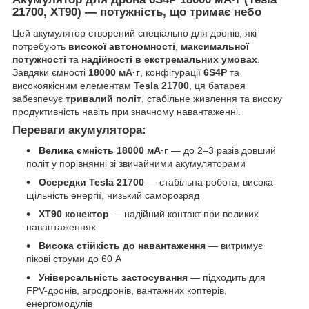
21700, XT90) — потужність, що тримає небо
Цей акумулятор створений спеціально для дронів, які
потребують
високої автономності
,
максимальної
потужності
та
надійності в екстремальних умовах
.
Завдяки ємності
18000 мА·г
, конфігурації
6S4P
та
високоякісним елементам
Tesla 21700
, ця батарея
забезпечує
тривалий політ
, стабільне живлення та високу
продуктивність навіть при значному навантаженні.
Переваги акумулятора:
Велика ємність 18000 мА·г
— до 2–3 разів довший
політ у порівнянні зі звичайними акумуляторами
Осередки Tesla 21700
— стабільна робота, висока
щільність енергії, низький саморозряд
XT90 конектор
— надійний контакт при великих
навантаженнях
Висока стійкість до навантаження
— витримує
пікові струми до 60 А
Універсальність застосування
— підходить для
FPV-дронів, агродронів, вантажних коптерів,
енергомодулів