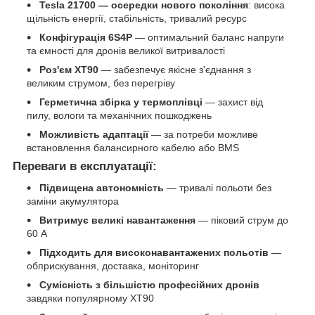
Tesla 21700 — осередки нового покоління
: висока
щільність енергії, стабільність, тривалий ресурс
Конфігурація 6S4P
— оптимальний баланс напруги
та ємності для дронів великої витривалості
Роз'єм XT90
— забезпечує якісне з'єднання з
великим струмом, без перегріву
Герметична збірка у термоплівці
— захист від
пилу, вологи та механічних пошкоджень
Можливість адаптації
— за потреби можливе
встановлення балансирного кабелю або BMS
Переваги в експлуатації:
Підвищена автономність
— тривалі польоти без
заміни акумулятора
Витримує великі навантаження
— піковий струм до
60 А
Підходить для високонавантажених польотів
—
обприскування, доставка, моніторинг
Сумісність з більшістю професійних дронів
завдяки популярному XT90