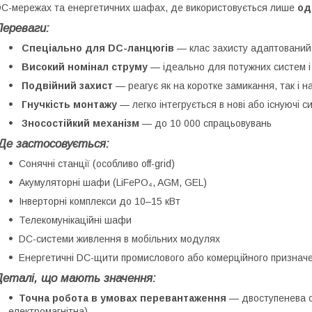
C-мережах та енергетичних шафах, де використовується лише
од
Переваги:
Спеціально для DC-ланцюгів
— клас захисту адаптований 
Високий номінал струму
— ідеально для потужних систем і
Подвійний захист
— реагує як на коротке замикання, так і н
Гнучкість монтажу
— легко інтегрується в нові або існуючі с
Зносостійкий механізм
— до 10 000 спрацьовувань
Де застосовується:
Сонячні станції (особливо off-grid)
Акумуляторні шафи (LiFePO₄, AGM, GEL)
Інверторні комплекси до 10–15 кВт
Телекомунікаційні шафи
DC-системи живлення в мобільних модулях
Енергетичні DC-щити промислового або комерційного признач
Деталі, що мають значення:
Точна робота в умовах перевантаження
— двоступенева с
електромагнітна)