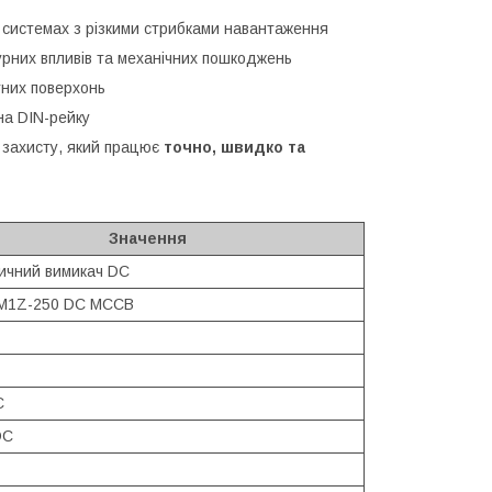
системах з різкими стрибками навантаження
рних впливів та механічних пошкоджень
тних поверхонь
на DIN-рейку
т захисту, який працює
точно, швидко та
Значення
ичний вимикач DC
M1Z-250 DC MCCB
C
DC