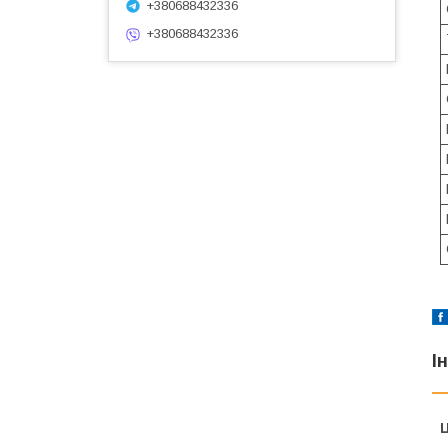
+380688432336
+380688432336
І
Ц