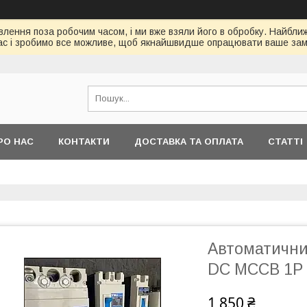
ення поза робочим часом, і ми вже взяли його в обробку. Найбл
ас і зробимо все можливе, щоб якнайшвидше опрацювати ваше зам
РО НАС
КОНТАКТИ
ДОСТАВКА ТА ОПЛАТА
СТАТТІ
Автоматичн
DC MCCB 1P 
1 850 ₴