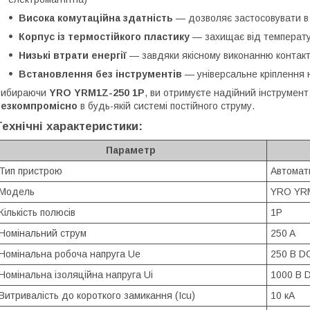
Висока комутаційна здатність
— дозволяє застосовувати в 
Корпус із термостійкого пластику
— захищає від температу
Низькі втрати енергії
— завдяки якісному виконанню контак
Встановлення без інструментів
— універсальне кріплення 
Вибираючи
YRO YRM1Z-250 1P
, ви отримуєте надійний інструмен
безкомпромісно
в будь-якій системі постійного струму.
Технічні характеристики:
Параметр
Тип пристрою
Автомат
Модель
YRO YR
Кількість полюсів
1P
Номінальний струм
250 A
Номінальна робоча напруга Ue
250 В D
Номінальна ізоляційна напруга Ui
1000 В 
Витривалість до короткого замикання (Icu)
10 кА