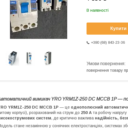
В наявності
Купити
+380 (68) 843-23-36
повернення товару п
Автоматичний вимикач YRO YRM1Z-250 DC MCCB 1P — по
YRO YRM1Z-250 DC MCCB 1P
— це
однополюсний автоматичн
итому корпусі), розрахований на струм до
250 А
та робочу напругу
високострумових систем
, де критично важлива
надійність, без
одель стане незамінною у сонячних електростанціях, системах збер