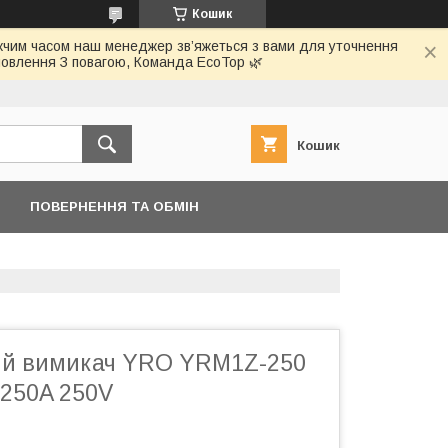
Кошик
ижчим часом наш менеджер зв’яжеться з вами для уточнення
овлення З повагою, Команда EcoTop 🌿
Кошик
ПОВЕРНЕННЯ ТА ОБМІН
ий вимикач YRO YRM1Z-250
250A 250V