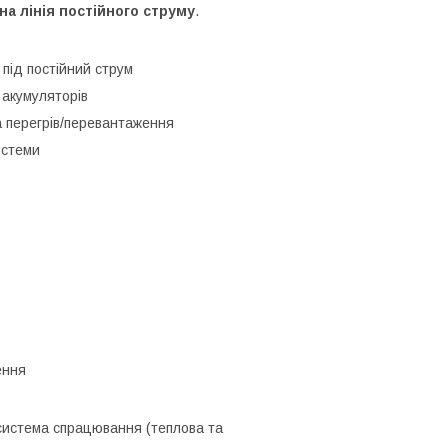
на лінія постійного струму
.
під постійний струм
 акумуляторів
а перегрів/перевантаження
истеми
ення
истема спрацювання (теплова та