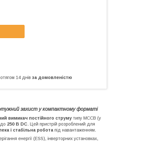
ротягом 14 днів
за домовленістю
тужний захист у компактному форматі
ий вимикач постійного струму
типу MCCB (у
 до
250 В DC
. Цей пристрій розроблений для
пека і стабільна робота
під навантаженням.
ігання енергії (ESS), інверторних установках,