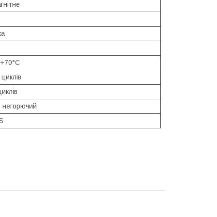
гнітне
ка
. +70°C
 циклів
циклів
, негорючий
S