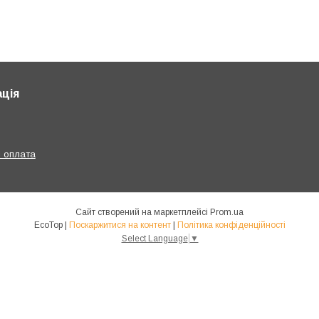
ція
і оплата
Сайт створений на маркетплейсі
Prom.ua
EcoTop |
Поскаржитися на контент
|
Політика конфіденційності
Select Language
▼