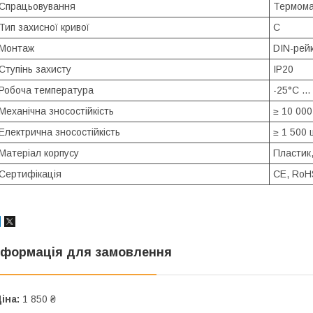
Спрацьовування
Термома
Тип захисної кривої
C
Монтаж
DIN-рей
Ступінь захисту
IP20
Робоча температура
-25°C ..
Механічна зносостійкість
≥ 10 000
Електрична зносостійкість
≥ 1 500 
Матеріал корпусу
Пластик
Сертифікація
CE, RoH
нформація для замовлення
іна:
1 850 ₴