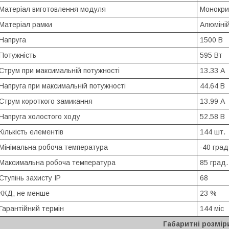
Матеріал виготовлення модуля
Монокри
Матеріал рамки
Алюміні
Напруга
1500 В
Потужність
595 Вт
Струм при максимальній потужності
13.33 А
Напруга при максимальній потужності
44.64 В
Струм короткого замикання
13.99 А
Напруга холостого ходу
52.58 В
Кількість елементів
144 шт.
Мінімальна робоча температура
-40 град
Максимальна робоча температура
85 град.
Ступінь захисту IP
68
ККД, не менше
23 %
Гарантійний термін
144 міс
Габаритні розмір