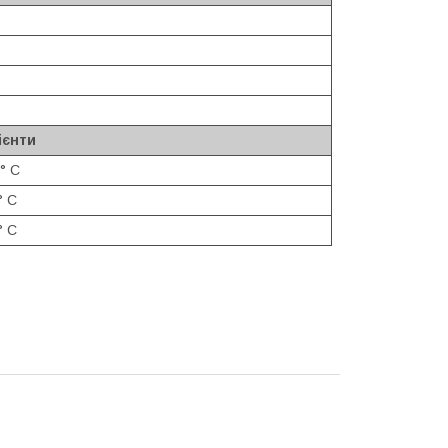
ієнти
° С
° С
° С