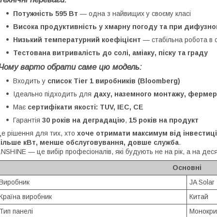
Потужність 595 Вт
— одна з найвищих у своєму класі
Висока продуктивність у хмарну погоду та при дифузном
Низький температурний коефіцієнт
— стабільна робота в 
Тестована витривалість до солі, аміаку, піску та граду
Чому варто обрати саме цю модель:
Входить у
список Tier 1 виробників (Bloomberg)
Ідеально підходить для
даху, наземного монтажу, фермер
Має
сертифікати якості: TUV, IEC, CE
Гарантія
30 років на деградацію
,
15 років на продукт
е рішення для тих, хто
хоче отримати максимум від інвестиці
більше кВт, менше обслуговування, довше служба
.
NSHINE — це вибір професіоналів, які будують не на рік, а на деся
Основні
Виробник
JA Solar
Країна виробник
Китай
Тип панелі
Монокри