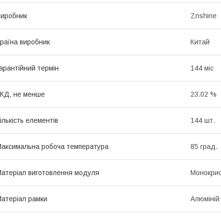
иробник
Znshine
раїна виробник
Китай
арантійний термін
144 міс
КД, не менше
23.02 %
ількість елементів
144 шт.
аксимальна робоча температура
85 град.
атеріал виготовлення модуля
Монокрис
атеріал рамки
Алюміній