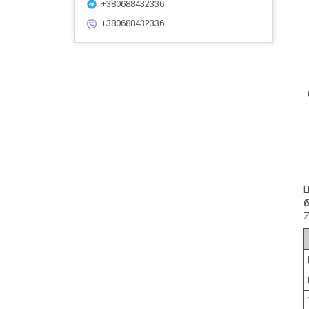
+380688432336
+380688432336
Ц
Z