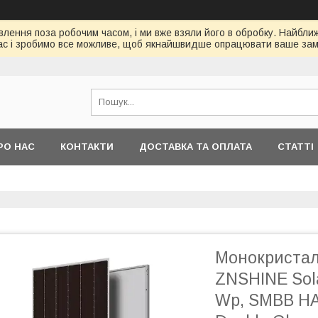
ення поза робочим часом, і ми вже взяли його в обробку. Найбл
ас і зробимо все можливе, щоб якнайшвидше опрацювати ваше зам
РО НАС
КОНТАКТИ
ДОСТАВКА ТА ОПЛАТА
СТАТТІ
Монокристал
ZNSHINE Sol
Wp, SMBB HA