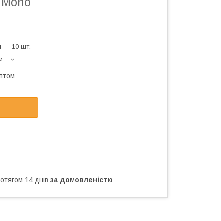
s Mono
 — 10 шт.
и
оптом
ротягом 14 днів
за домовленістю