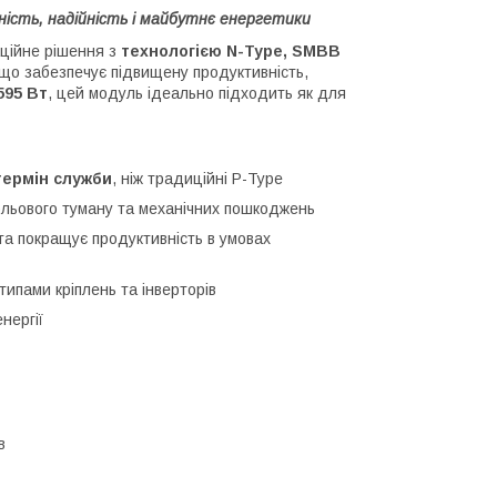
сть, надійність і майбутнє енергетики
аційне рішення з
технологією N-Type, SMBB
 що забезпечує підвищену продуктивність,
595 Вт
, цей модуль ідеально підходить як для
ермін служби
, ніж традиційні P-Type
сольового туману та механічних пошкоджень
та покращує продуктивність в умовах
типами кріплень та інверторів
нергії
в