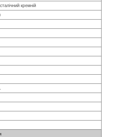
сталічний кремній
й
.
и