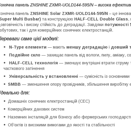
онячна панель ZNSHINE ZXMR-UOLD144-595/N – висока ефективні
онячна панель
ZNSHINE Solar ZXMR-UOLD144-595/N
– це іннов
Super Multi Busbar)
та конструкцією
HALF-CELL Double Glass
,
овговічність і високу стійкість до деградації. Завдяки
потужності 
обутових, так і для комерційних сонячних електростанцій.
Переваги саме цієї моделі:
N-Type елементи
— мають
меншу деградацію
і
довший т
Подвійне скло
— захищає панель від вологи, пилу, аміаку, 
HALF-CELL технологія
— зменшує внутрішні втрати струму 
часткового затінення
Універсальність у встановленні
— сумісність із основними 
SMBB
— зменшення опору провідників, збільшення виробітку е
Ідеально для:
Домашніх сонячних електростанцій (СЕС)
Комерційних дахових систем
Наземних інсталяцій для бізнесу або фермерських господарст
Об'єктів із високими вимогами до якості та стабільності