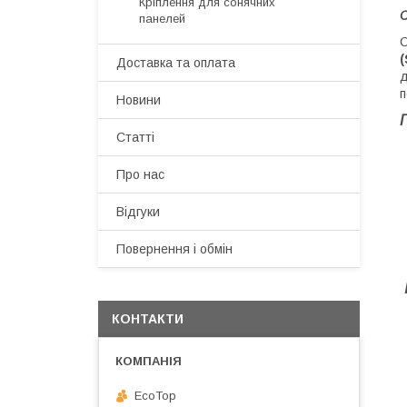
Кріплення для сонячних
С
панелей
С
(
Доставка та оплата
д
п
Новини
Статті
Про нас
Відгуки
Повернення і обмін
КОНТАКТИ
EcoTop