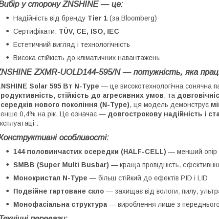
Вибір у сторону ZNSHINE — це:
Надійність від бренду
Tier 1
(за Bloomberg)
Сертифікати:
TÜV, CE, ISO, IEC
Естетичний вигляд і технологічність
Висока стійкість до кліматичних навантажень
ZNSHINE ZXMR-UOLD144-595/N — потужність, яка прац
NSHINE Solar 595 Вт N-Type
— це високотехнологічна сонячна п
продуктивність
,
стійкість до агресивних умов
, та
довговічні
середків нового покоління (N-Type)
, ця модель демонструє
мі
енше 0,4% на рік. Це означає —
довгострокову надійність і ст
ксплуатації.
Конструктивні особливості:
144 половинчастих осередки (HALF-CELL)
— менший опір 
SMBB (Super Multi Busbar)
— краща провідність, ефективніш
Монокристал N-Type
— більш стійкий до ефектів PID і LID
Подвійне гартоване скло
— захищає від вологи, пилу, ультр
Монофасіальна структура
— вироблення лише з переднього
Технічні переваги: