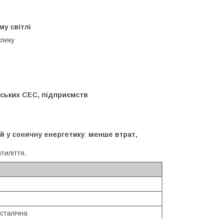
у світлі
спеку
ських СЕС, підприємств
й у сонячну енергетику
:
менше втрат,
тиліття.
сталічна