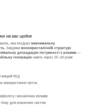
ює на вас щодня
анель, яка поєднує
максимальну
сть
. Завдяки
монокристалічній структурі
німальну деградацію потужності з роками
—
абільну генерацію
навіть через 25–30 років
і вищий ККД
е використання світла
афіолету і механічних впливів
 боку для класичних систем