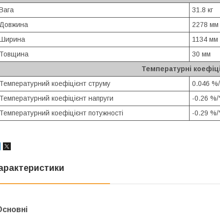
Вага
31.8 кг
Довжина
2278 мм
Ширина
1134 мм
Товщина
30 мм
Температурні коефіц
Температурний коефіцієнт струму
0.046 %/
Температурний коефіцієнт напруги
-0.26 %/
Температурний коефіцієнт потужності
-0.29 %/
арактеристики
Основні