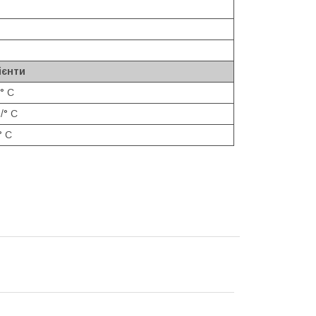
ієнти
° С
/° С
° С