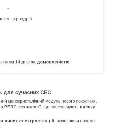
птом і в роздріб
ротягом 14 днів
за домовленістю
ь для сучасних СЕС
ий монокристалічний модуль нового покоління,
та
PERC технології
, що забезпечують
високу
онячних електростанцій
, включаючи наземні
.