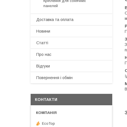
Кріплення для сонячних
панелей
В
О
м
Доставка та оплата
P
Новини
П
З
Статті
З
п
Про нас
П
Відгуки
С
І
Повернення і обмін
М
В
КОНТАКТИ
EcoTop