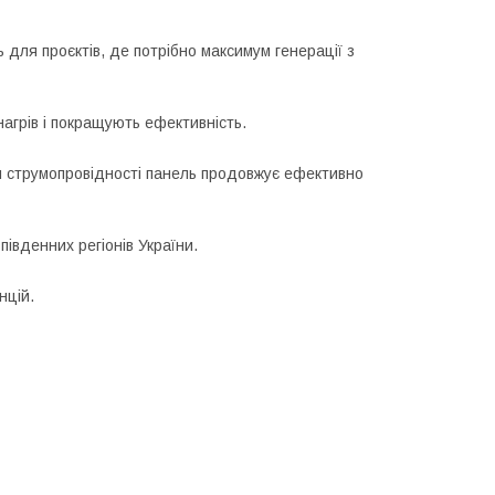
 для проєктів, де потрібно максимум генерації з
агрів і покращують ефективність.
м струмопровідності панель продовжує ефективно
південних регіонів України.
нцій.