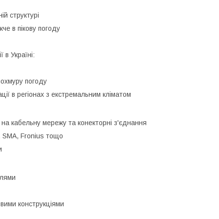
ій структурі
жче в пікову погоду
 в Україні:
похмуру погоду
ії в регіонах з екстремальним кліматом
 на кабельну мережу та конекторні з'єднання
, SMA, Fronius тощо
и
улями
овими конструкціями