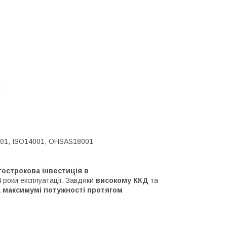
g
9001, ISO14001, OHSAS18001
острокова інвестиція в
4 роки експлуатації. Завдяки
високому ККД
та
а максимумі потужності протягом