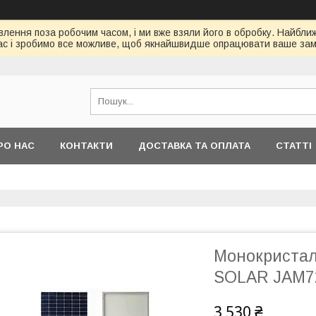
ення поза робочим часом, і ми вже взяли його в обробку. Найбл
ас і зробимо все можливе, щоб якнайшвидше опрацювати ваше зам
РО НАС
КОНТАКТИ
ДОСТАВКА ТА ОПЛАТА
СТАТТІ
Монокристал
SOLAR JAM7
3 530 ₴