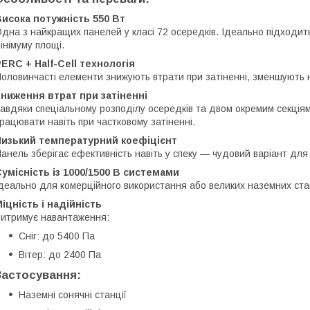
исока потужність 550 Вт
дна з найкращих панелей у класі 72 осередків. Ідеально підходить
інімуму площі.
ERC + Half-Cell технологія
оловинчасті елементи знижують втрати при затіненні, зменшують н
ниження втрат при затіненні
авдяки спеціальному розподілу осередків та двом окремим секція
рацювати навіть при частковому затіненні.
Низький температурний коефіцієнт
анель зберігає ефективність навіть у спеку — чудовий варіант для 
умісність із 1000/1500 В системами
деально для комерційного використання або великих наземних ста
іцність і надійність
итримує навантаження:
Сніг: до 5400 Па
Вітер: до 2400 Па
Застосування:
Наземні сонячні станції