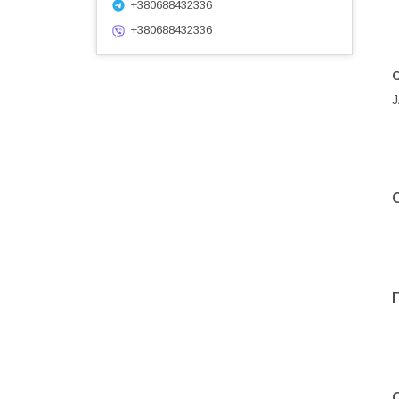
+380688432336
+380688432336
С
J