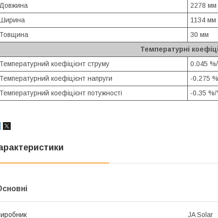
Довжина
2278 мм
Ширина
1134 мм
Товщина
30 мм
Температурні коефіц
Температурний коефіцієнт струму
0.045 %/
Температурний коефіцієнт напруги
-0.275 %
Температурний коефіцієнт потужності
-0.35 %/
арактеристики
Основні
иробник
JA Solar