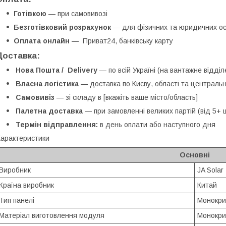
Готівкою
— при самовивозі
Безготівковий розрахунок
— для фізичних та юридичних осі
Оплата онлайн
— Приват24, банківську карту
Доставка:
Нова Пошта / Delivery
— по всій Україні (на вантажне відді
Власна логістика
— доставка по Києву, області та центральн
Самовивіз
— зі складу в [вкажіть ваше місто/область]
Палетна доставка
— при замовленні великих партій (від 5+ 
Термін відправлення:
в день оплати або наступного дня
арактеристики
Основні
Виробник
JA Solar
Країна виробник
Китай
Тип панелі
Монокри
Матеріал виготовлення модуля
Монокри