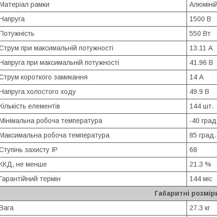
Матеріал рамки
Алюміні
Напруга
1500 В
Потужність
550 Вт
Струм при максимальній потужності
13.11 А
Напруга при максимальній потужності
41.96 В
Струм короткого замикання
14 А
Напруга холостого ходу
49.9 В
Кількість елементів
144 шт.
Мінімальна робоча температура
-40 град
Максимальна робоча температура
85 град.
Ступінь захисту IP
68
ККД, не менше
21.3 %
Гарантійний термін
144 міс
Габаритні розмір
Вага
27.3 кг