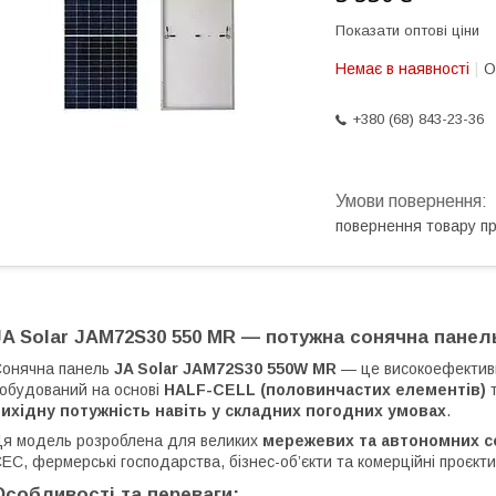
Показати оптові ціни
Немає в наявності
О
+380 (68) 843-23-36
повернення товару п
JA Solar JAM72S30 550 MR — потужна сонячна панел
онячна панель
JA Solar JAM72S30 550W MR
— це високоефективн
обудований на основі
HALF-CELL (половинчастих елементів)
ихідну потужність навіть у складних погодних умовах
.
я модель розроблена для великих
мережевих та автономних с
ЕС, фермерські господарства, бізнес-об’єкти та комерційні проєкти
Особливості та переваги: