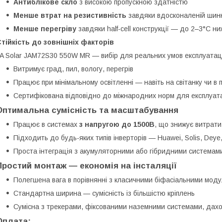
Антиблікове скло
з високою пропускною здатністю
Менше втрат на резистивність
завдяки вдосконаленій шинн
Менше перегріву
завдяки half-cell конструкції — до 2–3°C ни
тійкість до зовнішніх факторів
A Solar JAM72S30 550W MR — вибір для реальних умов експлуатації
Витримує град, пил, вологу, перегрів
Працює при мінімальному освітленні — навіть на світанку чи в 
Сертифікована відповідно до міжнародних норм для експлуатац
Оптимальна сумісність та масштабування
Працює в системах
з напругою до 1500В
, що знижує витрати
Підходить до будь-яких типів інверторів — Huawei, Solis, Deye
Проста інтеграція з акумуляторними або гібридними системам
Простий монтаж — економія на інсталяції
Полегшена вага в порівнянні з класичними біфасіальними мод
Стандартна ширина — сумісність із більшістю кріплень
Сумісна з трекерами, фіксованими наземними системами, дах
Оплата: