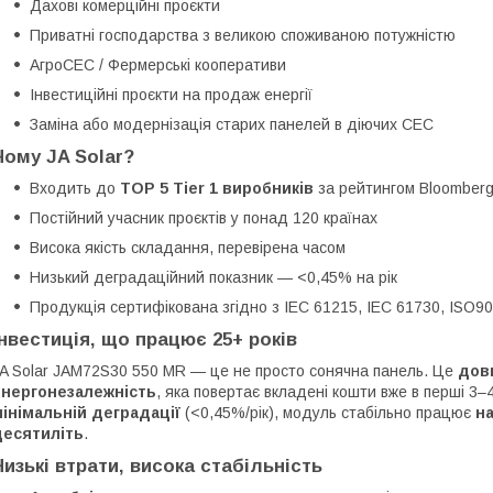
Дахові комерційні проєкти
Приватні господарства з великою споживаною потужністю
АгроСЕС / Фермерські кооперативи
Інвестиційні проєкти на продаж енергії
Заміна або модернізація старих панелей в діючих СЕС
Чому JA Solar?
Входить до
TOP 5 Tier 1 виробників
за рейтингом Bloomber
Постійний учасник проєктів у понад 120 країнах
Висока якість складання, перевірена часом
Низький деградаційний показник — <0,45% на рік
Продукція сертифікована згідно з IEC 61215, IEC 61730, ISO
Інвестиція, що працює 25+ років
A Solar JAM72S30 550 MR — це не просто сонячна панель. Це
довг
енергонезалежність
, яка повертає вкладені кошти вже в перші 3–
інімальній деградації
(<0,45%/рік), модуль стабільно працює
н
десятиліть
.
Низькі втрати, висока стабільність