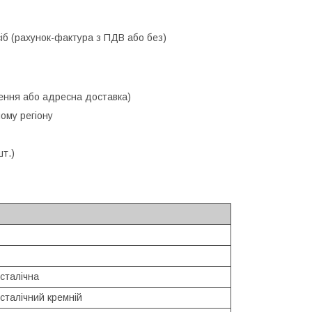
б (рахунок-фактура з ПДВ або без)
лення або адресна доставка)
ому регіону
шт.)
сталічна
сталічний кремній