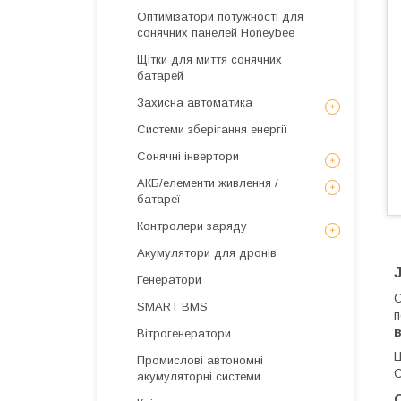
Оптимізатори потужності для
сонячних панелей Honeybee
Щітки для миття сонячних
батарей
Захисна автоматика
Системи зберігання енергії
Сонячні інвертори
АКБ/елементи живлення /
батареї
Контролери заряду
Акумулятори для дронів
Генератори
С
SMART BMS
п
в
Вітрогенератори
Ц
Промислові автономні
С
акумуляторні системи