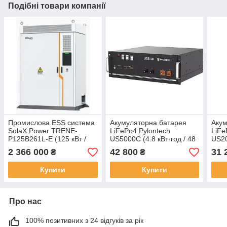
Подібні товари компанії
Промислова ESS система
Акумуляторна батарея
Акум
SolaX Power TRENE-
LiFePo4 Pylontech
LiFe
P125B261L-E (125 кВт /
US5000C (4.8 кВт·год / 48
US20
261 кВт·год, LiFePO₄,
В)
В)
2 366 000
42 800
31 
₴
₴
Liquid Cooling)
Купити
Купити
Про нас
100% позитивних з 24 відгуків за рік