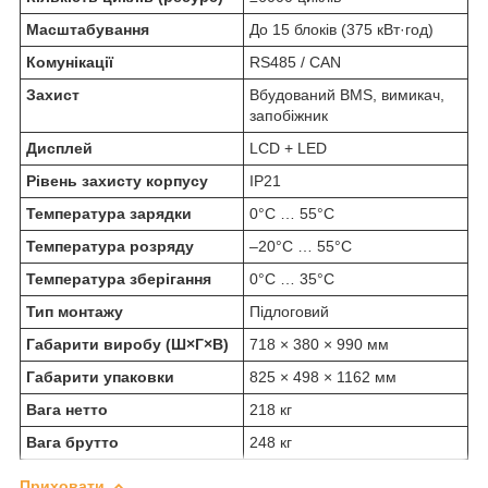
Масштабування
До 15 блоків (375 кВт·год)
Комунікації
RS485 / CAN
Захист
Вбудований BMS, вимикач,
запобіжник
Дисплей
LCD + LED
Рівень захисту корпусу
IP21
Температура зарядки
0°C … 55°C
Температура розряду
–20°C … 55°C
Температура зберігання
0°C … 35°C
Тип монтажу
Підлоговий
Габарити виробу (Ш×Г×В)
718 × 380 × 990 мм
Габарити упаковки
825 × 498 × 1162 мм
Вага нетто
218 кг
Вага брутто
248 кг
Приховати