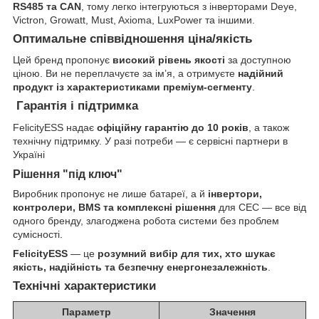
RS485 та CAN
, тому легко інтегруються з інверторами Deye,
Victron, Growatt, Must, Axioma, LuxPower та іншими.
Оптимальне співвідношення ціна/якість
Цей бренд пропонує
високий рівень якості
за доступною
ціною. Ви не переплачуєте за ім’я, а отримуєте
надійний
продукт із характеристиками преміум-сегменту
.
Гарантія і підтримка
FelicityESS надає
офіційну гарантію до 10 років
, а також
технічну підтримку. У разі потреби — є сервісні партнери в
Україні
Рішення "під ключ"
Виробник пропонує не лише батареї, а й
інвертори,
контролери, BMS та комплексні рішення
для СЕС — все від
одного бренду, злагоджена робота системи без проблем
сумісності.
FelicityESS
— це
розумний вибір для тих, хто шукає
якість, надійність та безпечну енергонезалежність
.
Технічні характеристики
Параметр
Значення