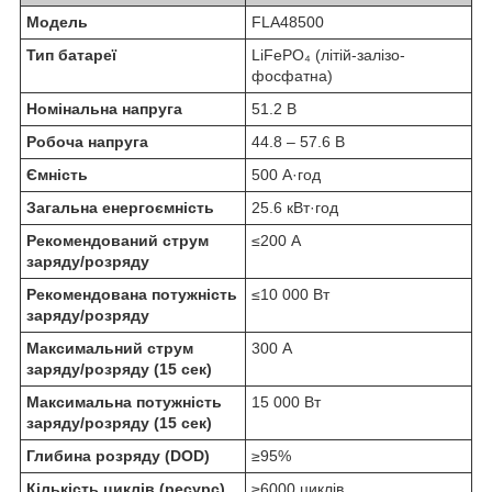
Модель
FLA48500
Тип батареї
LiFePO₄ (літій-залізо-
фосфатна)
Номінальна напруга
51.2 В
Робоча напруга
44.8 – 57.6 В
Ємність
500 А·год
Загальна енергоємність
25.6 кВт·год
Рекомендований струм
≤200 А
заряду/розряду
Рекомендована потужність
≤10 000 Вт
заряду/розряду
Максимальний струм
300 А
заряду/розряду (15 сек)
Максимальна потужність
15 000 Вт
заряду/розряду (15 сек)
Глибина розряду (DOD)
≥95%
Кількість циклів (ресурс)
≥6000 циклів