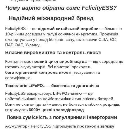
Чому варто обрати саме
FelicityESS
?
Надійний міжнародний бренд
FelicityESS — це
відомий китайський виробник
з більш ніж
10-річним досвідом у галузі сонячної енергетики. Продукція
експортується у понад 50 країн світу, включаючи США, ЄС,
ПАР, ОАЕ, Україну.
Власне виробництво та контроль якості
Компанія має
повний цикл виробництва
— від осередків до
готових акумуляторів. Всі пристрої проходять
багаторівневий контроль якості
, тестування та
сертифікацію.
Технологія LiFePO₄ — безпечна та довговічна
FelicityESS використовує
LiFePO₄-хімію
— це
найстабільніший та найбезпечніший тип літієвих батарей.
Вони не схильні до займання, не бояться глибоких розрядів,
витримують
6000+ циклів заряд/розряд
.
Повна сумісність з популярними інверторами
Акумулятори FelicityESS підтримують
протоколи зв'язку