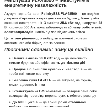
FelicityESS FLA48500 – Інвестуйте в
енергетичну незалежність
Акумуляторна батарея
FelicityESS FLA48500
— це надійне
джерело зберігання енергії для вашого будинку, бізнесу або
сонячної електростанції. З ємністю
25.6 кВт·год
, напругою
48
В
і струмом
500 А·г
, вона забезпечує
стабільну роботу всіх
електроприладів
, навіть під час відключень світла.
Це
готове рішення
для побудови потужної системи
автономного або гібридного живлення.
Простими словами: чому це вигідно
Велика ємність 25.6 кВт·год
— це можливість
живити будинок або офіс
навіть до кількох діб
Працює з більшістю сучасних інверторів
— не
треба змінювати систему
Безпечна хімія LiFePO₄
— не вибухає, не горить,
служить десятиліттями
Інтелектуальна BMS-система
— батарея сама себе
захищає від перегріву, перенапруги, глибокого розряду
До 6000 циклів
— це
15–20 років стабільної
роботи
при щоденному використанні