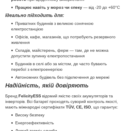
Працює навіть у мороз чи спеку
— від -20 до +60°C
Ідеально підходить для:
Приватних будинків з великою сонячною
електростанцією
Офісів, кафе, магазинів, що потребують резервного
живлення
Складів, майстерень, ферм — там, де не можна
допустити зупинку електропостачання
Будинків в селі або за містом, де часто бувають
перебої з електроенергією
Автономних будівель без підключення до мережі
Надійність, якій довіряють
Бренд
FelicityESS
відомий якістю своїх акумуляторів та
інверторів. Всі батареї проходять суворий контроль якості,
мають міжнародні сертифікати
TÜV, CE, ISO
, що гарантує:
Високу безпеку
Енергоефективність
Довгий термін служби