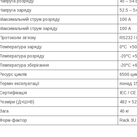
Напруга розряду
45 – 54 
Напруга заряду
52.5 – 5
Максимальний струм розряду
100 А
Максимальний струм заряду
100 А
Протоколи зв’язку
RS232 /
Температура заряду
0°C +50
Температура розряду
-20°C +
Температура зберігання
-20°C +
Ресурс циклів
6500 ци
Термін експлуатації
понад 15
Сертифікація
IEC / CE
Розміри (Д×Ш×В)
482 × 52
Вага
40 кг
Форм-фактор
Rack 3U