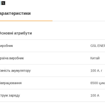
арактеристики
Основні атрибути
иробник
GSL ENE
раїна виробник
Китай
мність акумулятору
100 А. г
Напрацювання
6500 цик
трум заряду
100 А