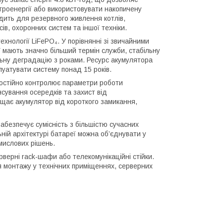
троенергії або використовувати накопичену
одить для резервного живлення котлів,
ів, охоронних систем та іншої техніки.
хнології LiFePO₄. У порівнянні зі звичайними
 мають значно більший термін служби, стабільну
льну деградацію з роками. Ресурс акумулятора
уатувати систему понад 15 років.
остійно контролює параметри роботи
сування осередків та захист від
ищає акумулятор від короткого замикання,
безпечує сумісність з більшістю сучасних
ній архітектурі батареї можна об’єднувати у
мислових рішень.
ерні rack-шафи або телекомунікаційні стійки.
я монтажу у технічних приміщеннях, серверних