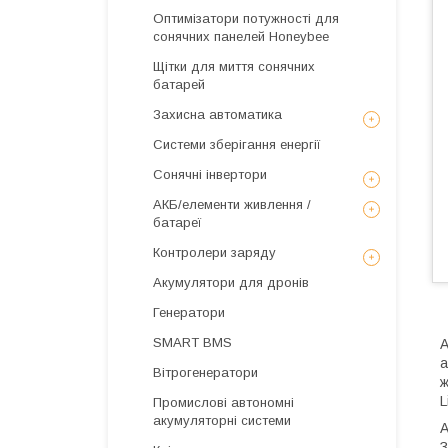
Оптимізатори потужності для
сонячних панелей Honeybee
Щітки для миття сонячних
батарей
Захисна автоматика
Системи зберігання енергії
Сонячні інвертори
АКБ/елементи живлення /
батареї
Контролери заряду
Акумулятори для дронів
Генератори
SMART BMS
А
а
Вітрогенератори
ж
L
Промислові автономні
акумуляторні системи
А
З