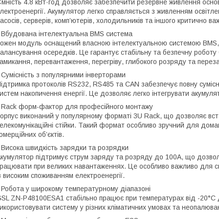
мність 4.8 кВт·год дозволяє забезпечити резервне живлення осно
лектроенергії. Акумулятор легко справляється з живленням освітле
асосів, серверів, комп’ютерів, холодильників та іншого критично в
 Вбудована інтелектуальна BMS система
ожен модуль оснащений власною інтелектуальною системою BMS, я
алансування осередків. Це гарантує стабільну та безпечну роботу 
амикання, перевантаження, перегріву, глибокого розряду та перез
 Сумісність з популярними інверторами
ідтримка протоколів RS232, RS485 та CAN забезпечує повну сумісні
истем накопичення енергії. Це дозволяє легко інтегрувати акумулято
 Rack форм-фактор для професійного монтажу
орпус виконаний у популярному форматі 3U Rack, що дозволяє вс
елекомунікаційні стійки. Такий формат особливо зручний для дома
омерційних об’єктів.
 Висока швидкість зарядки та розрядки
кумулятор підтримує струм заряду та розряду до 100А, що дозво
рацювати при великих навантаженнях. Це особливо важливо для с
з високим споживанням електроенергії.
 Робота у широкому температурному діапазоні
SL ZN-P48100ESA1 стабільно працює при температурах від -20°C 
икористовувати систему у різних кліматичних умовах та неопалюва