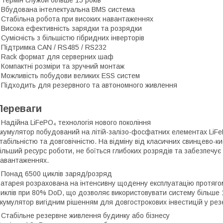
 Вбудована інтелектуальна BMS система
 Стабільна робота при високих навантаженнях
 Висока ефективність зарядки та розрядки
 Сумісність з більшістю гібридних інверторів
 Підтримка CAN / RS485 / RS232
 Rack формат для серверних шаф
 Компактні розміри та зручний монтаж
 Можливість побудови великих ESS систем
 Підходить для резервного та автономного живлення
Переваги
 Надійна LiFePO₄ технологія нового покоління
кумулятор побудований на літій-залізо-фосфатних елементах LiFeP
табільністю та довговічністю. На відміну від класичних свинцево-
ільший ресурс роботи, не боїться глибоких розрядів та забезпечує 
авантаженнях.
 Понад 6500 циклів заряд/розряд
атарея розрахована на інтенсивну щоденну експлуатацію протягом
иклів при 80% DoD, що дозволяє використовувати систему більше 15
кумулятор вигідним рішенням для довгострокових інвестицій у ре
 Стабільне резервне живлення будинку або бізнесу