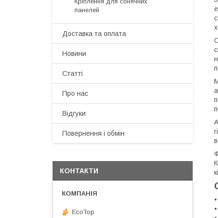
Кріплення для сонячних
е
панелей
с
х
Доставка та оплата
О
с
Новини
н
п
Статті
М
а
Про нас
п
п
Відгуки
А
г
Повернення і обмін
в
Ф
К
КОНТАКТИ
к
•
•
EcoTop
•