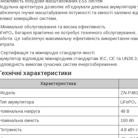
 Можливість побудови масштабованих ESS систем
одульна архітектура дозволяє об’єднувати декілька акумуляторів 
абезпечує гнучке масштабування потужності та ємності залежно ві
еликої комерційної системи.
 Мінімальне обслуговування та висока ефективність
iFePO₄ батарея практично не потребує технічного обслуговування,
оботи. Це забезпечує максимальну ефективність використання нако
итрати.
 Сертифікація та міжнародні стандарти якості
кумулятор відповідає міжнародним стандартам IEC, CE та UN38.3, 
ідповідність вимогам сучасних систем енергозбереження.
Технічні характеристики
Характеристика
Модель
ZN-P48
Тип акумулятора
LiFePO₄
Номінальна напруга
48 В
Номінальна ємність
100 Ah
Потужність
4.8 кВт·