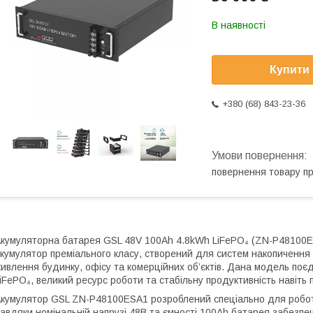
В наявності
Купити
+380 (68) 843-23-36
повернення товару п
кумуляторна батарея GSL 48V 100Ah 4.8kWh LiFePO₄ (ZN-P48100E
кумулятор преміального класу, створений для систем накопичення 
ивлення будинку, офісу та комерційних об’єктів. Дана модель поєдн
iFePO₄, великий ресурс роботи та стабільну продуктивність навіть
кумулятор GSL ZN-P48100ESA1 розроблений спеціально для робот
авдяки номінальній напрузі 48В та ємності 100Ah батарея забезпеч