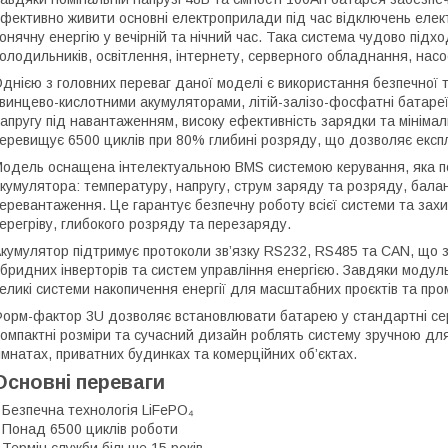
фективно живити основні електроприлади під час відключень елек
онячну енергію у вечірній та нічний час. Така система чудово підх
олодильників, освітлення, інтернету, серверного обладнання, насос
днією з головних переваг даної моделі є використання безпечної те
винцево-кислотними акумуляторами, літій-залізо-фосфатні батареї
апругу під навантаженням, високу ефективність зарядки та мініма
еревищує 6500 циклів при 80% глибині розряду, що дозволяє експл
одель оснащена інтелектуальною BMS системою керування, яка п
кумулятора: температуру, напругу, струм заряду та розряду, балан
еревантаження. Це гарантує безпечну роботу всієї системи та зах
ерегріву, глибокого розряду та перезаряду.
кумулятор підтримує протоколи зв’язку RS232, RS485 та CAN, що за
ібридних інверторів та систем управління енергією. Завдяки модуль
еликі системи накопичення енергії для масштабних проєктів та про
орм-фактор 3U дозволяє встановлювати батарею у стандартні серв
омпактні розміри та сучасний дизайн роблять систему зручною дл
імнатах, приватних будинках та комерційних об’єктах.
Основні переваги
 Безпечна технологія LiFePO₄
 Понад 6500 циклів роботи
 Термін служби більше 15 років