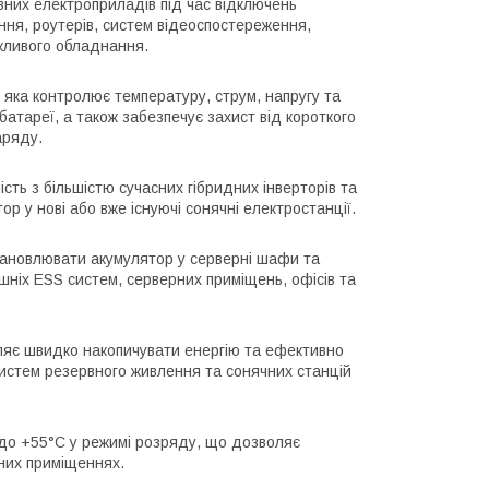
вних електроприладів під час відключень
ння, роутерів, систем відеоспостереження,
ажливого обладнання.
ка контролює температуру, струм, напругу та
батареї, а також забезпечує захист від короткого
аряду.
сть з більшістю сучасних гібридних інверторів та
р у нові або вже існуючі сонячні електростанції.
тановлювати акумулятор у серверні шафи та
шніх ESS систем, серверних приміщень, офісів та
ляє швидко накопичувати енергію та ефективно
истем резервного живлення та сонячних станцій
до +55°C у режимі розряду, що дозволяє
них приміщеннях.