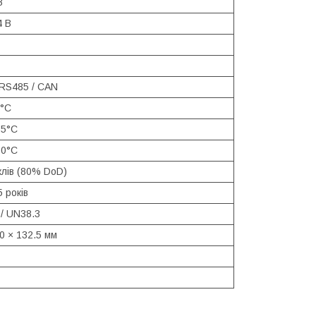
В
4 В
 RS485 / CAN
°C
55°C
60°C
клів (80% DoD)
 років
 / UN38.3
0 × 132.5 мм