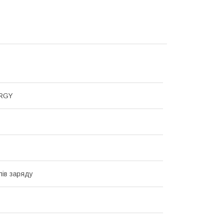
RGY
лів заряду