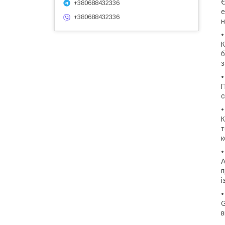
Є
+380688432336
е
+380688432336
н
•
К
б
з
•
П
с
•
К
т
к
•
А
п
і
•
G
в