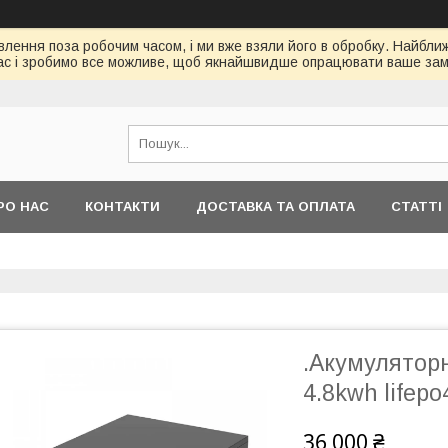
ення поза робочим часом, і ми вже взяли його в обробку. Найбл
ас і зробимо все можливе, щоб якнайшвидше опрацювати ваше зам
РО НАС
КОНТАКТИ
ДОСТАВКА ТА ОПЛАТА
СТАТТІ
.Акумулятор
4.8kwh lifep
36 000 ₴