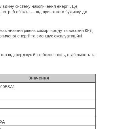
у єдину систему накопичення енергії. Це
д потреб об’єкта — від приватного будинку до
 має низький рівень саморозряду та високий ККД
пиченої енергії та зменшує експлуатаційні
що підтверджує його безпечність, стабільність та
Значення
100ESA1
год