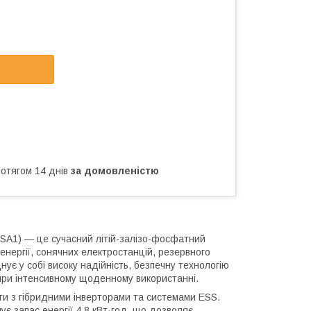
ротягом 14 днів
за домовленістю
SA1) — це сучасний літій-залізо-фосфатний
енергії, сонячних електростанцій, резервного
ує у собі високу надійність, безпечну технологію
 при інтенсивному щоденному використанні.
и з гібридними інверторами та системами ESS.
ує запас енергії 4.8 кВт·год, що дозволяє