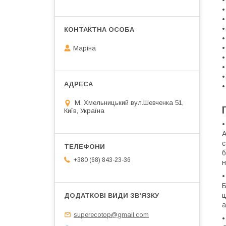
•
•
•
•
•
Маріна
•
•
•
•
М. Хмельницький вул.Шевченка 51,
Київ, Україна
•
А
с
б
+380 (68) 843-23-36
н
•
Б
ц
а
superecotop@gmail.com
•