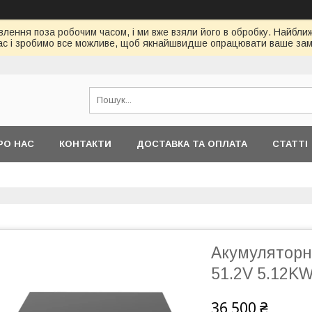
ення поза робочим часом, і ми вже взяли його в обробку. Найбл
ас і зробимо все можливе, щоб якнайшвидше опрацювати ваше зам
РО НАС
КОНТАКТИ
ДОСТАВКА ТА ОПЛАТА
СТАТТІ
Акумуляторн
51.2V 5.12KW
36 500 ₴