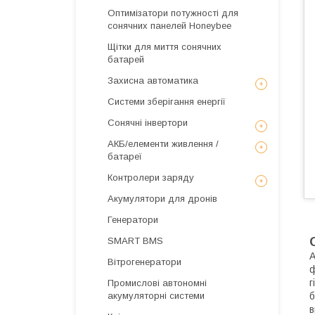
Оптимізатори потужності для
сонячних панелей Honeybee
Щітки для миття сонячних
батарей
Захисна автоматика
Системи зберігання енергії
Сонячні інвертори
АКБ/елементи живлення /
батареї
Контролери заряду
Акумулятори для дронів
Генератори
SMART BMS
А
Вітрогенератори
ф
г
Промислові автономні
б
акумуляторні системи
в