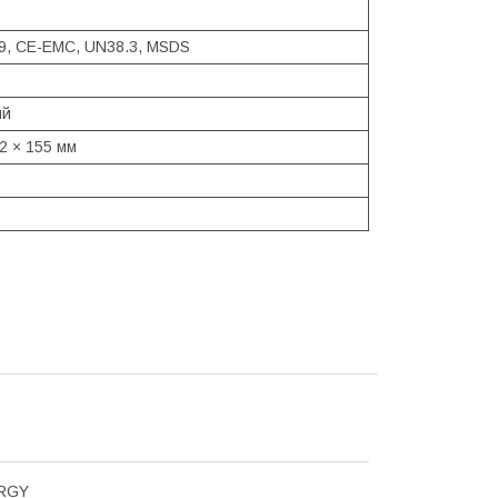
9, CE-EMC, UN38.3, MSDS
ий
2 × 155 мм
RGY