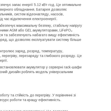
зпечує запас енергії 5.12 кВт·год. Це оптимальне
ерверного обладнання. Батарея дозволяє
льників, систем відеонагляду, насосів,
ід час відключення електроенергії.
абезпечує максимальну безпеку, стабільну напругу
чайними AGM або GEL акумуляторами, LiFePO₄
я та забезпечують набагато вищу ефективність
зряд, що дозволяє експлуатувати систему більше
нтролює заряд, розряд, температуру,
, перегріву, перезаряду та глибокого розряду. Це
ргії.
 встановлювати акумулятор у серверні rack-шафи
часний дизайн роблять модель універсальним
оту та стійкість до перегріву. У порівнянні зі
есурс роботи та кращу ефективність.