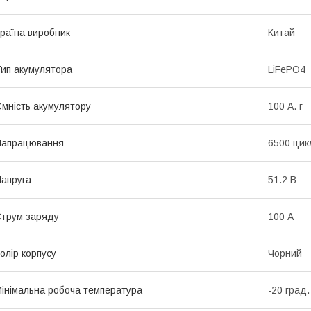
раїна виробник
Китай
ип акумулятора
LiFePO4
мність акумулятору
100 А. г
Напрацювання
6500 цик
апруга
51.2 В
трум заряду
100 А
олір корпусу
Чорний
інімальна робоча температура
-20 град.