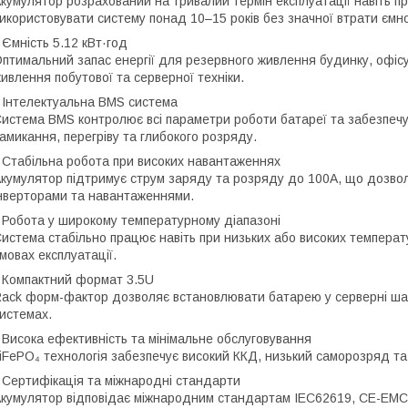
кумулятор розрахований на тривалий термін експлуатації навіть 
икористовувати систему понад 10–15 років без значної втрати ємно
 Ємність 5.12 кВт·год
птимальний запас енергії для резервного живлення будинку, офісу
ивлення побутової та серверної техніки.
 Інтелектуальна BMS система
истема BMS контролює всі параметри роботи батареї та забезпечу
амикання, перегріву та глибокого розряду.
 Стабільна робота при високих навантаженнях
кумулятор підтримує струм заряду та розряду до 100А, що дозво
нверторами та навантаженнями.
 Робота у широкому температурному діапазоні
истема стабільно працює навіть при низьких або високих температу
мовах експлуатації.
 Компактний формат 3.5U
ack форм-фактор дозволяє встановлювати батарею у серверні ша
истемах.
 Висока ефективність та мінімальне обслуговування
iFePO₄ технологія забезпечує високий ККД, низький саморозряд та 
 Сертифікація та міжнародні стандарти
кумулятор відповідає міжнародним стандартам IEC62619, CE-EMC,