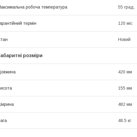
аксимальна робоча температура
55 град.
арантійний термін
120 міс
Стан
Новий
Габаритні розміри
Довжина
420 мм
исота
155 мм
Ширина
482 мм
ага
48.5 кг