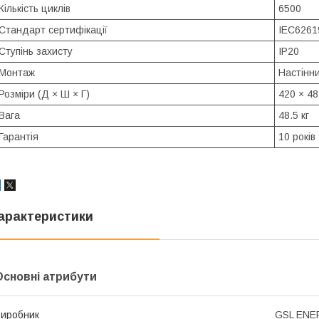
Кількість циклів
6500
Стандарт сертифікації
IEC6261
Ступінь захисту
IP20
Монтаж
Настінн
Розміри (Д × Ш × Г)
420 × 48
Вага
48.5 кг
Гарантія
10 років
арактеристики
Основні атрибути
иробник
GSL ENE