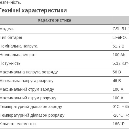
езпечність.
Технічні характеристики
Характеристика
Модель
GSL-51-
Тип батареї
LiFePO₄
Номінальна напруга
51.2 В
Номінальна ємність
100 Ah
Потужність
5.12 кВт
Максимальна напруга розряду
56 В
Мінімальна напруга розряду
46 В
Максимальний струм заряду
100 А
Максимальний струм розряду
100 А
Температурний діапазон заряду
0°C +45
Температурний діапазон розряду
-20°C +
Кількість елементів
16S1P