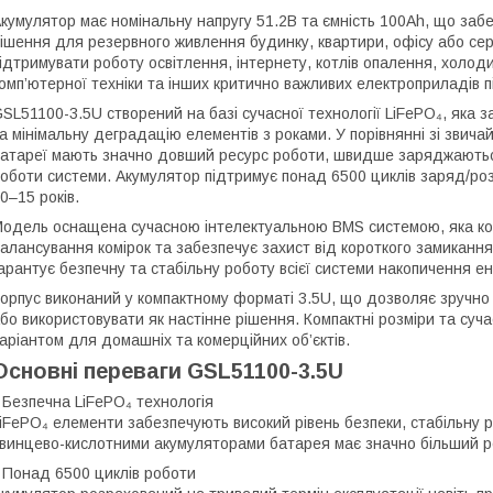
кумулятор має номінальну напругу 51.2В та ємність 100Ah, що забе
ішення для резервного живлення будинку, квартири, офісу або с
ідтримувати роботу освітлення, інтернету, котлів опалення, холоди
омп’ютерної техніки та інших критично важливих електроприладів п
SL51100-3.5U створений на базі сучасної технології LiFePO₄, яка з
а мінімальну деградацію елементів з роками. У порівнянні зі зви
атареї мають значно довший ресурс роботи, швидше заряджаютьс
оботи системи. Акумулятор підтримує понад 6500 циклів заряд/ро
0–15 років.
одель оснащена сучасною інтелектуальною BMS системою, яка ко
алансування комірок та забезпечує захист від короткого замикання
арантує безпечну та стабільну роботу всієї системи накопичення ене
орпус виконаний у компактному форматі 3.5U, що дозволяє зручно
бо використовувати як настінне рішення. Компактні розміри та су
аріантом для домашніх та комерційних об’єктів.
Основні переваги GSL51100-3.5U
 Безпечна LiFePO₄ технологія
iFePO₄ елементи забезпечують високий рівень безпеки, стабільну роб
винцево-кислотними акумуляторами батарея має значно більший р
 Понад 6500 циклів роботи