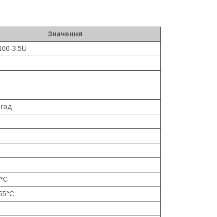
Значення
100-3.5U
·год
°C
55°C