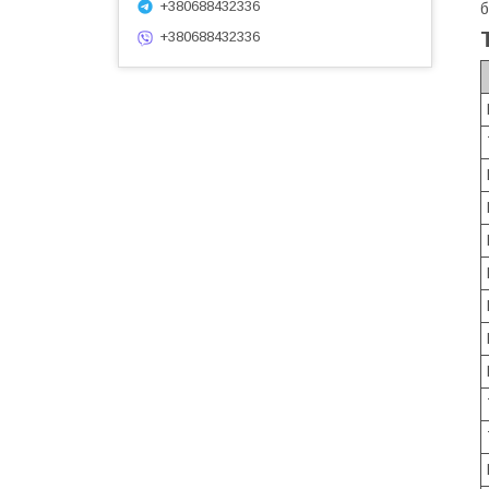
+380688432336
б
+380688432336