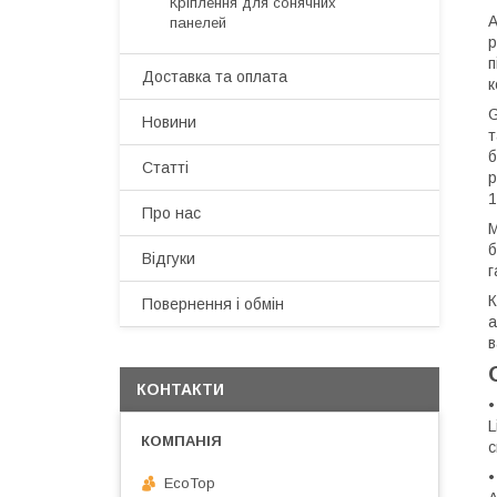
Кріплення для сонячних
А
панелей
р
п
Доставка та оплата
к
G
Новини
т
б
Статті
р
1
Про нас
М
б
Відгуки
г
К
Повернення і обмін
а
в
КОНТАКТИ
•
L
с
•
EcoTop