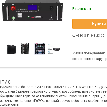
В наявності
Купити
+380 (68) 843-23-36
повернення товару п
ОПИС
кумуляторна батарея GSL51100 100Ah 51.2V 5.12KWh LiFePO₄ (GSL5
осфатна батарея преміального класу, розроблена для систем рез
ібридних інверторів та автономних систем накопичення енергії. Да
езпечну технологію LiFePO₄, великий ресурс роботи та стабільну 
икористанні.