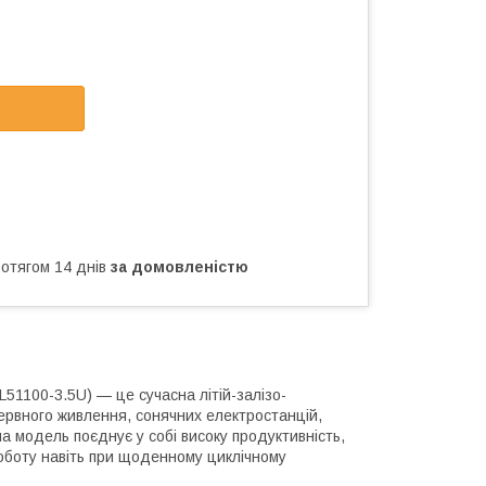
ротягом 14 днів
за домовленістю
1100-3.5U) — це сучасна літій-залізо-
ервного живлення, сонячних електростанцій,
на модель поєднує у собі високу продуктивність,
роботу навіть при щоденному циклічному