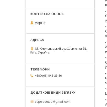
А
в
•
О
ж
Маріна
•
С
з
•
А
М. Хмельницький вул.Шевченка 51,
і
Київ, Україна
•
С
у
•
+380 (68) 843-23-36
R
с
•
L
•
superecotop@gmail.com
А