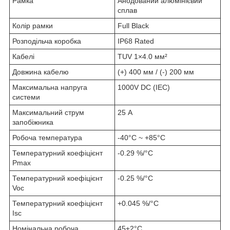
Рамка
Анодований алюмінієвий
сплав
Колір рамки
Full Black
Розподільча коробка
IP68 Rated
Кабелі
TUV 1×4.0 мм²
Довжина кабелю
(+) 400 мм / (-) 200 мм
Максимальна напруга
1000V DC (IEC)
системи
Максимальний струм
25 А
запобіжника
Робоча температура
-40°C ~ +85°C
Температурний коефіцієнт
-0.29 %/°C
Pmax
Температурний коефіцієнт
-0.25 %/°C
Voc
Температурний коефіцієнт
+0.045 %/°C
Isc
Номінальна робоча
45±2°C