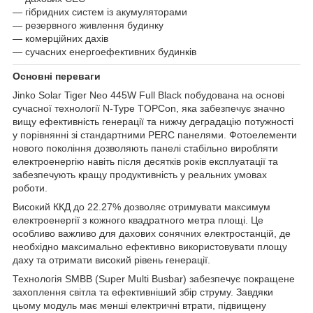
— гібридних систем із акумуляторами
— резервного живлення будинку
— комерційних дахів
— сучасних енергоефективних будинків
Основні переваги
Jinko Solar Tiger Neo 445W Full Black побудована на основі
сучасної технології N-Type TOPCon, яка забезпечує значно
вищу ефективність генерації та нижчу деградацію потужності
у порівнянні зі стандартними PERC панелями. Фотоелементи
нового покоління дозволяють панелі стабільно виробляти
електроенергію навіть після десятків років експлуатації та
забезпечують кращу продуктивність у реальних умовах
роботи.
Високий ККД до 22.27% дозволяє отримувати максимум
електроенергії з кожного квадратного метра площі. Це
особливо важливо для дахових сонячних електростанцій, де
необхідно максимально ефективно використовувати площу
даху та отримати високий рівень генерації.
Технологія SMBB (Super Multi Busbar) забезпечує покращене
захоплення світла та ефективніший збір струму. Завдяки
цьому модуль має менші електричні втрати, підвищену