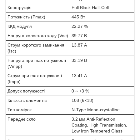
Конструкція
Full Black Half-Cell
Потужність (Pmax)
445 Вт
ККД модуля
22.27 %
Напруга холостого ходу (Voc)
39.77 В
Струм короткого замикання
13.87 А
(Isc)
Напруга при max потужності
33.19 В
(Vmpp)
Струм при max потужності
13.41 А
(Impp)
Допуск потужності
0 ~ +3 %
Кількість елементів
108 (6×18)
Тип комірок
N-Type Mono-crystalline
Переднє скло
3.2 мм Anti-Reflection
Coating, High Transmission,
Low Iron Tempered Glass