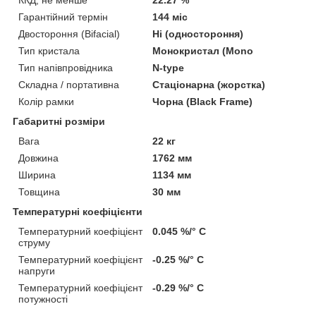
Гарантійний термін
144 міс
Двостороння (Bifacial)
Ні (одностороння)
Тип кристала
Монокристал (Mono
Тип напівпровідника
N-type
Складна / портативна
Стаціонарна (жорстка)
Колір рамки
Чорна (Black Frame)
Габаритні розміри
Вага
22 кг
Довжина
1762 мм
Ширина
1134 мм
Товщина
30 мм
Температурні коефіцієнти
Температурний коефіцієнт
0.045 %/° С
струму
Температурний коефіцієнт
-0.25 %/° С
напруги
Температурний коефіцієнт
-0.29 %/° С
потужності