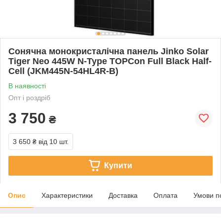
Сонячна монокристалічна панель Jinko Solar
Tiger Neo 445W N-Type TOPCon Full Black Half-
Cell (JKM445N-54HL4R-B)
В наявності
Опт і роздріб
3 750
₴
3 650 ₴
від 10 шт.
Купити
Опис
Характеристики
Доставка
Оплата
Умови п