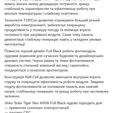
мають значно нижчу деградацію потужності, кращу
стабільність характеристик та ефективнішу роботу при
високих температурах і слабкому освітленні.
Технологія TOPCon дозволяє отримувати більший річний
виробіток електроенергії, забезпечує покращену
продуктивність у похмуру погоду та мінімізує втрати
потужності при нагріванні модуля. Саме тому панель
демонструє стабільну генерацію навіть у складних умовах
експлуатації.
Повністю чорний дизайн Full Black робить фотомодуль
чудовим рішенням для сучасних будинків та дизайнерських
дахових систем. Чорна рамка та темні фотоелементи
створюють стильний зовнішній вигляд і гармонійно
поєднуються з сучасною архітектурою.
Конструкція Half-Cell дозволяє зменшити внутрішні втрати
струму та покращити ефективність роботи модуля. Завдяки
поділу фотоелементів на половинки панель має нижчий
нагрів, стабільнішу генерацію та кращу роботу при частковому
затіненні.
Jinko Solar Tiger Neo 445W Full Black чудово підходить для:
— приватних сонячних електростанцій
— дахових СЕС