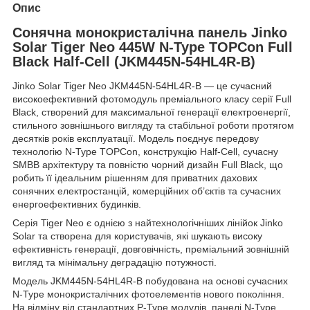
Опис
Сонячна монокристалічна панель Jinko
Solar Tiger Neo 445W N-Type TOPCon Full
Black Half-Cell (JKM445N-54HL4R-B)
Jinko Solar Tiger Neo JKM445N-54HL4R-B — це сучасний
високоефективний фотомодуль преміального класу серії Full
Black, створений для максимальної генерації електроенергії,
стильного зовнішнього вигляду та стабільної роботи протягом
десятків років експлуатації. Модель поєднує передову
технологію N-Type TOPCon, конструкцію Half-Cell, сучасну
SMBB архітектуру та повністю чорний дизайн Full Black, що
робить її ідеальним рішенням для приватних дахових
сонячних електростанцій, комерційних об’єктів та сучасних
енергоефективних будинків.
Серія Tiger Neo є однією з найтехнологічніших лінійок Jinko
Solar та створена для користувачів, які шукають високу
ефективність генерації, довговічність, преміальний зовнішній
вигляд та мінімальну деградацію потужності.
Модель JKM445N-54HL4R-B побудована на основі сучасних
N-Type монокристалічних фотоелементів нового покоління.
На відміну від стандартних P-Type модулів, панелі N-Type