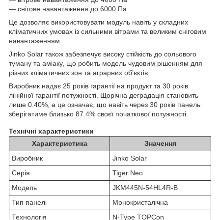
— снігове навантаження до 6000 Па
Це дозволяє використовувати модуль навіть у складних
кліматичних умовах із сильними вітрами та великим сніговим
навантаженням.
Jinko Solar також забезпечує високу стійкість до сольового
туману та аміаку, що робить модель чудовим рішенням для
різних кліматичних зон та аграрних об’єктів.
Виробник надає 25 років гарантії на продукт та 30 років
лінійної гарантії потужності. Щорічна деградація становить
лише 0.40%, а це означає, що навіть через 30 років панель
зберігатиме близько 87.4% своєї початкової потужності.
Технічні характеристики
Характеристика
Значення
Виробник
Jinko Solar
Серія
Tiger Neo
Модель
JKM445N-54HL4R-B
Тип панелі
Монокристалічна
Технологія
N-Type TOPCon