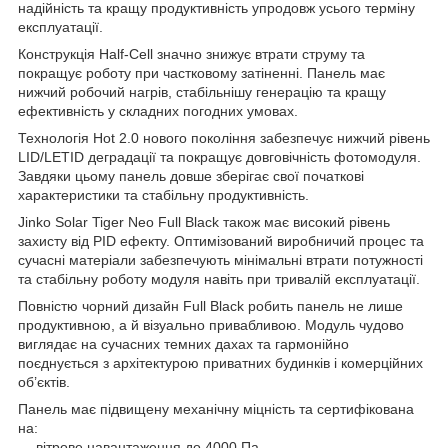
надійність та кращу продуктивність упродовж усього терміну
експлуатації.
Конструкція Half-Cell значно знижує втрати струму та
покращує роботу при частковому затіненні. Панель має
нижчий робочий нагрів, стабільнішу генерацію та кращу
ефективність у складних погодних умовах.
Технологія Hot 2.0 нового покоління забезпечує нижчий рівень
LID/LETID деградації та покращує довговічність фотомодуля.
Завдяки цьому панель довше зберігає свої початкові
характеристики та стабільну продуктивність.
Jinko Solar Tiger Neo Full Black також має високий рівень
захисту від PID ефекту. Оптимізований виробничий процес та
сучасні матеріали забезпечують мінімальні втрати потужності
та стабільну роботу модуля навіть при тривалій експлуатації.
Повністю чорний дизайн Full Black робить панель не лише
продуктивною, а й візуально привабливою. Модуль чудово
виглядає на сучасних темних дахах та гармонійно
поєднується з архітектурою приватних будинків і комерційних
об’єктів.
Панель має підвищену механічну міцність та сертифікована
на:
— вітрове навантаження до 4000 Па