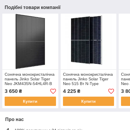
Подібні товари компанії
Сонячна монокристалічна
Сонячна монокристалічна
Соня
панель Jinko Solar Tiger
панель Jinko Solar Tiger
пане
Neo JKM435N-54HL4R-B
Neo 515 Вт N-Type
Neo
435W ( 435 Вт, N-Type
TOPCon Bifacial Dual
48H
3 650
4 225
3 8
₴
₴
TOPCon, ALL BLACK,
Glass Half-Cell 1500V
TOPC
Mono Half-Cell)
(JKM515N-54HL4M-BDV)
Glas
Купити
Купити
Про нас