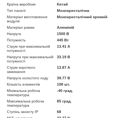
Країна виробник
Китай
Тип панелі
Монокристалічна
Матеріал виготовлення
Монокристалічний кремній
модуля
Матеріал рамки
Алюміній
Напруга
1500 В
Потужність
445 Вт
Струм при максимальній
13.41 А
потужності
Напруга при максимальній
33.19 В
потужності
Струм короткого
13.87 А
замикання
Напруга холостого ходу
39.77 В
Кількість елементів
108 шт.
Мінімальна робоча
-40 град.
температура
Максимальна робоча
85 град.
температура
Ступінь захисту IP
68
ККД, не менше
22.27 %