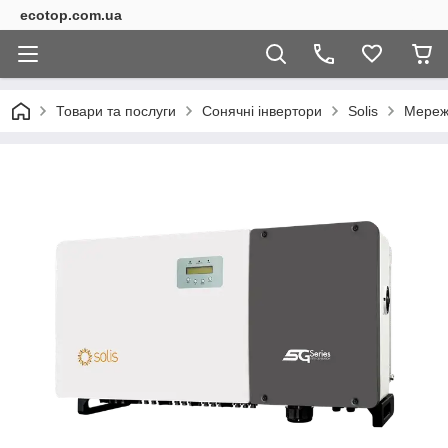
ecotop.com.ua
Товари та послуги
Сонячні інвертори
Solis
Мереже