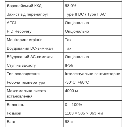
Європейський ККД
98.0%
Захист від перенапруг
Type II DC / Type II AC
AFCI
Опціонально
PID Recovery
Опціонально
Моніторинг стрінгів
Так
Вбудований DC-вимикач
Так
Вбудований AC-вимикач
Опціонально
Ступінь захисту
IP66
Тип охолодження
Інтелектуальне вентиляторне
Робоча температура
-30°C +60°C
Максимальна висота
4000 м
встановлення
Вологість
0 – 100%
Розміри
1183 × 585 × 363 мм
Вага
98 кг