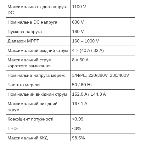
Максимальна вхідна напруга
1100 V
DC
Номінальна DC напруга
600 V
Пускова напруга
180 V
Діапазон MPPT
160 – 1000 V
Максимальний вхідний струм
4 × (40 A / 32 A)
Максимальний струм
8 × 50 A
короткого замикання
Номінальна напруга мережі
3/N/PE, 220/380V, 230/400V
Частота мережі
50 / 60 Hz
Номінальний вихідний струм
152.0 A / 144.3 A
Максимальний вихідний
167.1 A
струм
Коефіцієнт потужності
>0.99
THDi
<3%
Максимальний ККД
98.5%