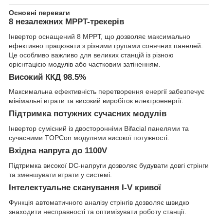
Основні переваги
8 незалежних MPPT-трекерів
Інвертор оснащений 8 MPPT, що дозволяє максимально
ефективно працювати з різними групами сонячних панелей.
Це особливо важливо для великих станцій із різною
орієнтацією модулів або частковим затіненням.
Високий ККД 98.5%
Максимальна ефективність перетворення енергії забезпечує
мінімальні втрати та високий виробіток електроенергії.
Підтримка потужних сучасних модулів
Інвертор сумісний із двосторонніми Bifacial панелями та
сучасними TOPCon модулями високої потужності.
Вхідна напруга до 1100V
Підтримка високої DC-напруги дозволяє будувати довгі стрінги
та зменшувати втрати у системі.
Інтелектуальне сканування I-V кривої
Функція автоматичного аналізу стрінгів дозволяє швидко
знаходити несправності та оптимізувати роботу станції.