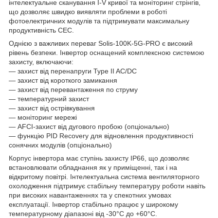
інтелектуальне сканування I-V кривої та моніторинг стрінгів,
що дозволяє швидко виявляти проблеми в роботі
фотоелектричних модулів та підтримувати максимальну
продуктивність СЕС.
Однією з важливих переваг Solis-100K-5G-PRO є високий
рівень безпеки. Інвертор оснащений комплексною системою
захисту, включаючи:
— захист від перенапруги Type II AC/DC
— захист від короткого замикання
— захист від перевантаження по струму
— температурний захист
— захист від острівкування
— моніторинг мережі
— AFCI-захист від дугового пробою (опціонально)
— функцію PID Recovery для відновлення продуктивності
сонячних модулів (опціонально)
Корпус інвертора має ступінь захисту IP66, що дозволяє
встановлювати обладнання як у приміщенні, так і на
відкритому повітрі. Інтелектуальна система вентиляторного
охолодження підтримує стабільну температуру роботи навіть
при високих навантаженнях та у спекотних умовах
експлуатації. Інвертор стабільно працює у широкому
температурному діапазоні від -30°C до +60°C.