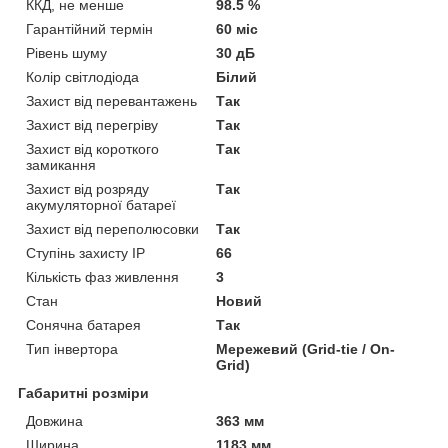
ККД, не менше
98.5 %
Гарантійний термін
60 міс
Рівень шуму
30 дБ
Колір світлодіода
Білий
Захист від перевантажень
Так
Захист від перегріву
Так
Захист від короткого
Так
замикання
Захист від розряду
Так
акумуляторної батареї
Захист від переполюсовки
Так
Ступінь захисту IP
66
Кількість фаз живлення
3
Стан
Новий
Сонячна батарея
Так
Тип інвертора
Мережевий (Grid-tie / On-
Grid)
Габаритні розміри
Довжина
363 мм
Ширина
1183 мм