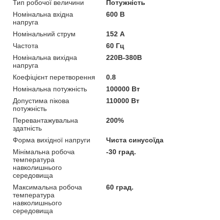
Тип робочої величини
Потужність
Номінальна вхідна
600 В
напруга
Номінальний струм
152 А
Частота
60 Гц
Номінальна вихідна
220В-380В
напруга
Коефіцієнт перетворення
0.8
Номінальна потужність
100000 Вт
Допустима пікова
110000 Вт
потужність
Перевантажувальна
200%
здатність
Форма вихідної напруги
Чиста синусоїда
Мінімальна робоча
-30 град.
температура
навколишнього
середовища
Максимальна робоча
60 град.
температура
навколишнього
середовища