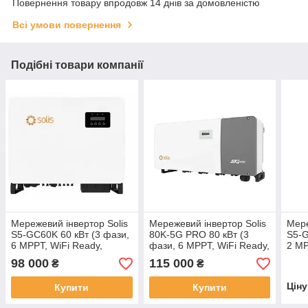
Повернення товару впродовж 14 днів за домовленістю
Всі умови повернення
Подібні товари компанії
Мережевий інвертор Solis
Мережевий інвертор Solis
Мере
S5-GC60K 60 кВт (3 фази,
80K-5G PRO 80 кВт (3
S5-G
6 MPPT, WiFi Ready,
фази, 6 MPPT, WiFi Ready,
2 MP
220/380В)
380В)
98 000
115 000
₴
₴
Цін
Купити
Купити