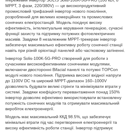
MPPT, 3 фази, 220/380V) — це високопродуктивний
промисловий трифазний інвертор нового покоління,
розроблений для великих комерційних та промислових
сонячних електростанцій. Модель поєднує високу
ефективність, інтелектуальне керування генерацією, сучасні
функції захисту та підтримку потужних фотоелектричних
масивів. Завдяки 8 незалежним MPPT-трекерам інвертор
забезпечує максимально ефективну роботу сонячної станції
навіть при різній орієнтації панелей або частковому затіненні.
Інвертор Solis-100K-5G-PRO створений для роботи з
сучасними високоефективними сонячними модулями,
включаючи двосторонні Bifacial панелі та потужні TOPCon
модулі нового покоління. Підтримка високої вхідної напруги
до 1100V DC та широкий MPPT-діапазон 160–1000V
дозволяють будувати великі стрінги та мінімізувати втрати у
системі. Завдяки коефіцієнту перевантаження понад 150%
інвертор дозволяє ефективно використовувати встановлену
потужність сонячних модулів та отримувати максимальний
виробіток електроенергії.
Модель має максимальний ККД 98.5%, що забезпечує
мінімальні втрати під час перетворення електроенергії та
високу ефективність роботи станції. Інвертор підтримує