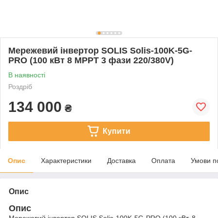
Мережевий інвертор SOLIS Solis-100K-5G-
PRO (100 кВт 8 MPPT 3 фази 220/380V)
В наявності
Роздріб
134 000
₴
Купити
Опис
Характеристики
Доставка
Оплата
Умови п
Опис
Опис
Мережевий інвертор SOLIS Solis-100K-5G-PRO (100 кВт, 8