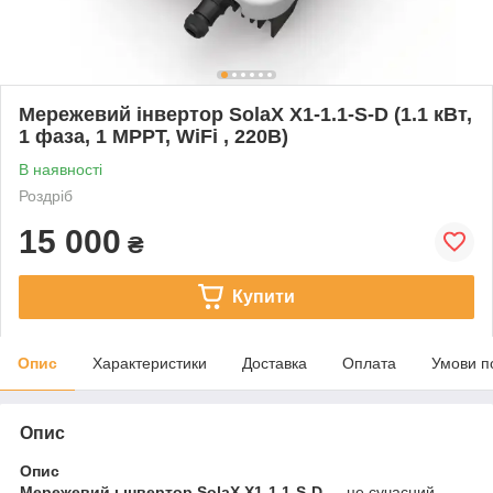
Мережевий інвертор SolaX X1-1.1-S-D (1.1 кВт,
1 фаза, 1 MPPT, WiFi , 220В)
В наявності
Роздріб
15 000
₴
Купити
Опис
Характеристики
Доставка
Оплата
Умови п
Опис
Опис
Мережевий ынвертор SolaX X1-1.1-S-D
— це сучасний