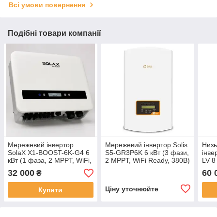
Всі умови повернення
Подібні товари компанії
Мережевий інвертор
Мережевий інвертор Solis
Низь
SolaX X1-BOOST-6K-G4 6
S5-GR3P6K 6 кВт (3 фази,
інве
кВт (1 фаза, 2 MPPT, WiFi,
2 MPPT, WiFi Ready, 380В)
LV 8
220В)
MPPT
32 000
60 
₴
Ціну уточнюйте
Купити