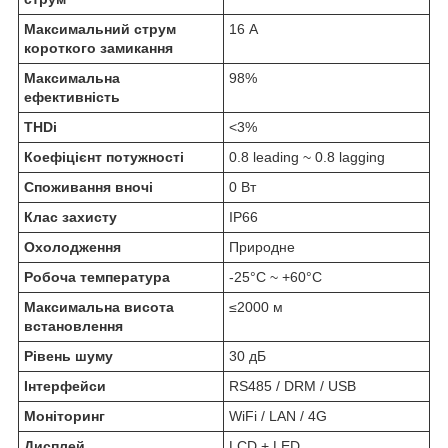
Максимальний струм
16 А
короткого замикання
Максимальна
98%
ефективність
THDi
<3%
Коефіцієнт потужності
0.8 leading ~ 0.8 lagging
Споживання вночі
0 Вт
Клас захисту
IP66
Охолодження
Природне
Робоча температура
-25°C ~ +60°C
Максимальна висота
≤2000 м
встановлення
Рівень шуму
30 дБ
Інтерфейси
RS485 / DRM / USB
Моніторинг
WiFi / LAN / 4G
Дисплей
LCD + LED