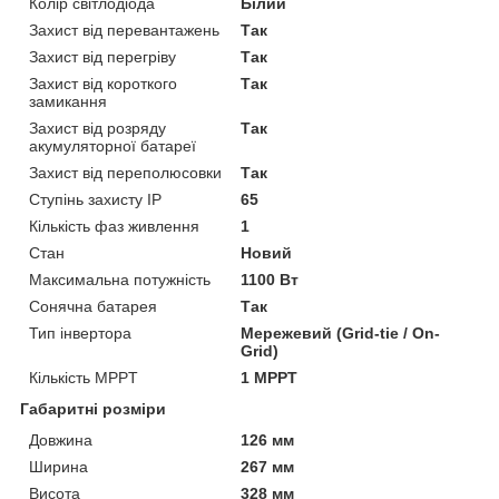
Колір світлодіода
Білий
Захист від перевантажень
Так
Захист від перегріву
Так
Захист від короткого
Так
замикання
Захист від розряду
Так
акумуляторної батареї
Захист від переполюсовки
Так
Ступінь захисту IP
65
Кількість фаз живлення
1
Стан
Новий
Максимальна потужність
1100 Вт
Сонячна батарея
Так
Тип інвертора
Мережевий (Grid-tie / On-
Grid)
Кількість MPPT
1 MPPT
Габаритні розміри
Довжина
126 мм
Ширина
267 мм
Висота
328 мм