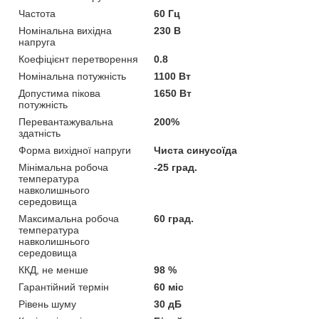
Частота
60 Гц
Номінальна вихідна
230 В
напруга
Коефіцієнт перетворення
0.8
Номінальна потужність
1100 Вт
Допустима пікова
1650 Вт
потужність
Перевантажувальна
200%
здатність
Форма вихідної напруги
Чиста синусоїда
Мінімальна робоча
-25 град.
температура
навколишнього
середовища
Максимальна робоча
60 град.
температура
навколишнього
середовища
ККД, не менше
98 %
Гарантійний термін
60 міс
Рівень шуму
30 дБ