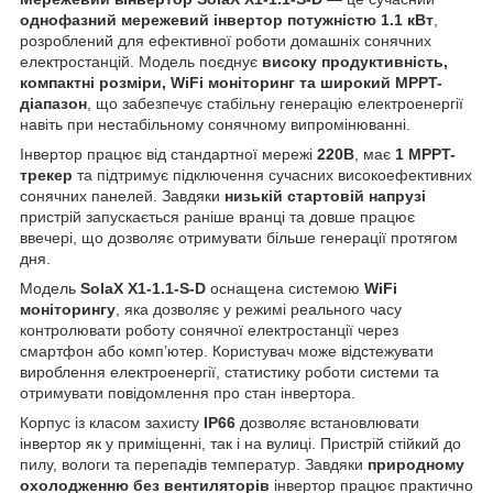
однофазний мережевий інвертор потужністю 1.1 кВт
,
розроблений для ефективної роботи домашніх сонячних
електростанцій. Модель поєднує
високу продуктивність,
компактні розміри, WiFi моніторинг та широкий MPPT-
діапазон
, що забезпечує стабільну генерацію електроенергії
навіть при нестабільному сонячному випромінюванні.
Інвертор працює від стандартної мережі
220В
, має
1 MPPT-
трекер
та підтримує підключення сучасних високоефективних
сонячних панелей. Завдяки
низькій стартовій напрузі
пристрій запускається раніше вранці та довше працює
ввечері, що дозволяє отримувати більше генерації протягом
дня.
Модель
SolaX X1-1.1-S-D
оснащена системою
WiFi
моніторингу
, яка дозволяє у режимі реального часу
контролювати роботу сонячної електростанції через
смартфон або комп’ютер. Користувач може відстежувати
вироблення електроенергії, статистику роботи системи та
отримувати повідомлення про стан інвертора.
Корпус із класом захисту
IP66
дозволяє встановлювати
інвертор як у приміщенні, так і на вулиці. Пристрій стійкий до
пилу, вологи та перепадів температур. Завдяки
природному
охолодженню без вентиляторів
інвертор працює практично