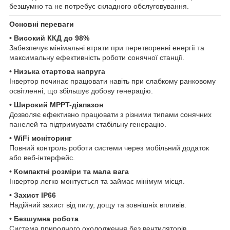
безшумно та не потребує складного обслуговування.
Основні переваги
• Високий ККД до 98%
Забезпечує мінімальні втрати при перетворенні енергії та
максимальну ефективність роботи сонячної станції.
• Низька стартова напруга
Інвертор починає працювати навіть при слабкому ранковому
освітленні, що збільшує добову генерацію.
• Широкий MPPT-діапазон
Дозволяє ефективно працювати з різними типами сонячних
панелей та підтримувати стабільну генерацію.
• WiFi моніторинг
Повний контроль роботи системи через мобільний додаток
або веб-інтерфейс.
• Компактні розміри та мала вага
Інвертор легко монтується та займає мінімум місця.
• Захист IP66
Надійний захист від пилу, дощу та зовнішніх впливів.
• Безшумна робота
Система природного охолодження без вентиляторів