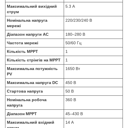
Максимальний вихідний
5.3 А
струм
Номінальна напруга
220/230/240 В
мережі
Діапазон напруги AC
180–280 В
Частота мережі
50/60 Гц
Кількість MPPT
1
Кількість стрінгів на MPPT
1
Максимальна потужність
1650 Вт
PV
Максимальна напруга DC
450 В
Стартова напруга
50 В
Номінальна робоча
360 В
напруга
Діапазон MPPT
45–430 В
Максимальний вхідний
14 А
струм